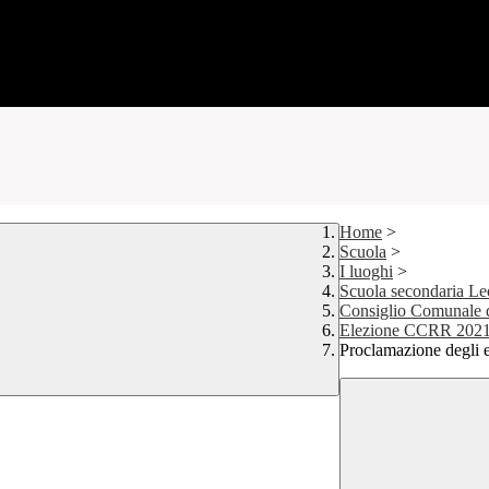
Home
>
Scuola
>
I luoghi
>
Scuola secondaria Le
Consiglio Comunale d
Elezione CCRR 2021
Proclamazione degli e