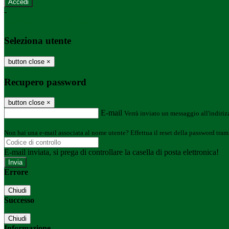
-
Entra con SPID
Entra con CIE
Seleziona utente
button close
×
Recupero password
button close
×
E-mail
Verrà inviato un messaggio all'indirizz
Non hai una e-mail associata al nome utente? Effettua il reset della password tram
E-mail inviata, si prega di controllare la casella di posta elettronica!
Errore
Chiudi
Successo
Chiudi
Informazione