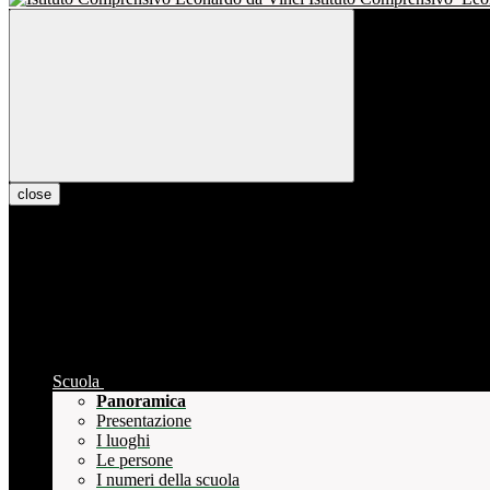
close
Scuola
Panoramica
Presentazione
I luoghi
Le persone
I numeri della scuola