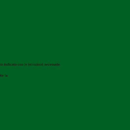
o indicato con le istruzioni necessarie.
ite la
Login Spaggiari