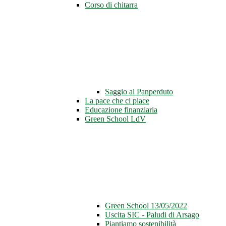
Corso di chitarra
Saggio al Panperduto
La pace che ci piace
Educazione finanziaria
Green School LdV
Green School 13/05/2022
Uscita SIC - Paludi di Arsago
Piantiamo sostenibilità