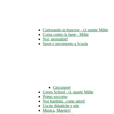
Curiosando in francese - cl. quinte Milite
Corsa contro la fame - Milite
Noi, giornalisti!
Sport e movimento a Scuola
Giocasport
Green School - cl. quarte Milite
Primo soccorso
Noi bambini...come attori!
Uscite didattiche e gite
Musica, Maestro!