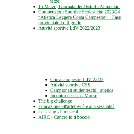
terze;
15 Marzo, Giornata dei Disturbi Alimentari
Competizioni Sportive Scolastiche 2023/24
“Atletica Leggera Corsa Campestre” – Fase
provinciale I e II grado
Attività sportive LdV 2022/2023
Corsa campestre LdV 22/23
Attività sportive CSS
Campionati studenteschi - atletica
Incontro cestista - Varese
The big challenge
Educazione all'affettività e alla sessualità
Let's sing - il musical
AIRC - Cancro io ti boccio