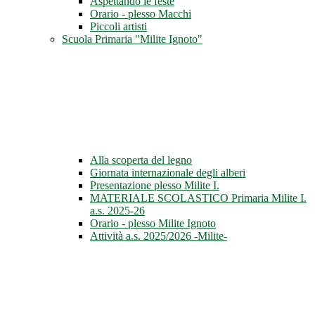
Aspettando le feste
Orario - plesso Macchi
Piccoli artisti
Scuola Primaria "Milite Ignoto"
Alla scoperta del legno
Giornata internazionale degli alberi
Presentazione plesso Milite I.
MATERIALE SCOLASTICO Primaria Milite I.
a.s. 2025-26
Orario - plesso Milite Ignoto
Attività a.s. 2025/2026 -Milite-