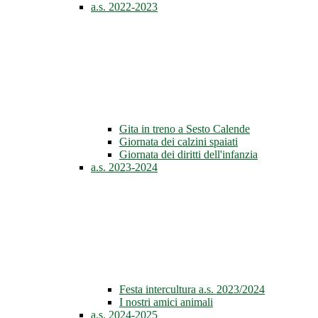
a.s. 2022-2023
Gita in treno a Sesto Calende
Giornata dei calzini spaiati
Giornata dei diritti dell'infanzia
a.s. 2023-2024
Festa intercultura a.s. 2023/2024
I nostri amici animali
a.s. 2024-2025