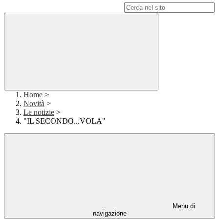
Campo di ricerca per le pagine del sito
Home
>
Novità
>
Le notizie
>
"IL SECONDO...VOLA"
Menu di
navigazione