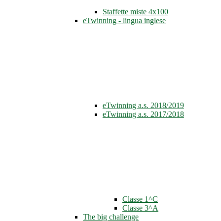
Staffette miste 4x100
eTwinning - lingua inglese
eTwinning a.s. 2018/2019
eTwinning a.s. 2017/2018
Classe 1^C
Classe 3^A
The big challenge