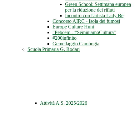
Green School: Settimana europea
per la riduzione dei rifiuti
Incontro con l'artista Lady Be
Concorso AIRC - Isola dei fumosi
Europe Culture Hunt
"Pebcem - #SeminiamoCultura"
#200infinito
Gemellaggio Cambogia
Scuola Primaria G. Rodari
Attività A.S. 2025/2026