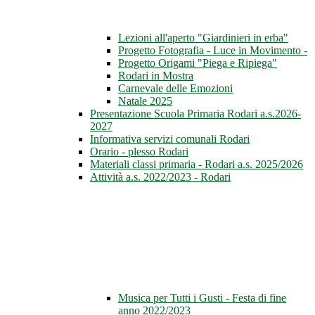
Lezioni all'aperto "Giardinieri in erba"
Progetto Fotografia - Luce in Movimento -
Progetto Origami "Piega e Ripiega"
Rodari in Mostra
Carnevale delle Emozioni
Natale 2025
Presentazione Scuola Primaria Rodari a.s.2026-
2027
Informativa servizi comunali Rodari
Orario - plesso Rodari
Materiali classi primaria - Rodari a.s. 2025/2026
Attività a.s. 2022/2023 - Rodari
Musica per Tutti i Gusti - Festa di fine
anno 2022/2023