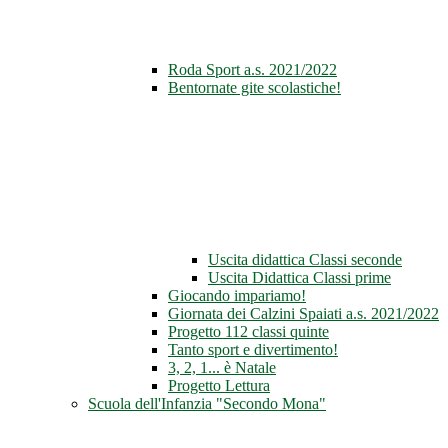
Roda Sport a.s. 2021/2022
Bentornate gite scolastiche!
Uscita didattica Classi seconde
Uscita Didattica Classi prime
Giocando impariamo!
Giornata dei Calzini Spaiati a.s. 2021/2022
Progetto 112 classi quinte
Tanto sport e divertimento!
3, 2, 1... è Natale
Progetto Lettura
Scuola dell'Infanzia "Secondo Mona"