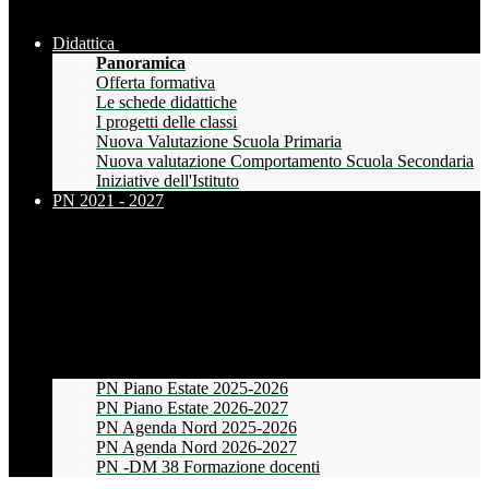
Didattica
Panoramica
Offerta formativa
Le schede didattiche
I progetti delle classi
Nuova Valutazione Scuola Primaria
Nuova valutazione Comportamento Scuola Secondaria
Iniziative dell'Istituto
PN 2021 - 2027
PN Piano Estate 2025-2026
PN Piano Estate 2026-2027
PN Agenda Nord 2025-2026
PN Agenda Nord 2026-2027
PN -DM 38 Formazione docenti