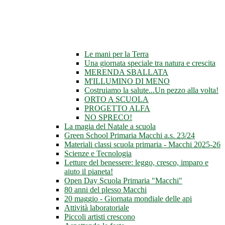
Le mani per la Terra
Una giornata speciale tra natura e crescita
MERENDA SBALLATA
M'ILLUMINO DI MENO
Costruiamo la salute...Un pezzo alla volta!
ORTO A SCUOLA
PROGETTO ALFA
NO SPRECO!
La magia del Natale a scuola
Green School Primaria Macchi a.s. 23/24
Materiali classi scuola primaria - Macchi 2025-26
Scienze e Tecnologia
Letture del benessere: leggo, cresco, imparo e
aiuto il pianeta!
Open Day Scuola Primaria "Macchi"
80 anni del plesso Macchi
20 maggio - Giornata mondiale delle api
Attività laboratoriale
Piccoli artisti crescono