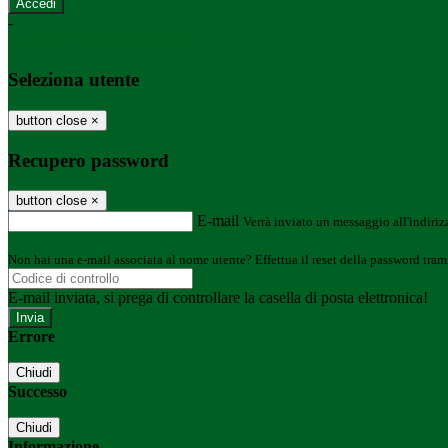
-
Entra con SPID
Entra con CIE
Seleziona utente
button close
×
Recupero password
button close
×
E-mail
Verrà inviato un messaggio all'indirizz
Non hai una e-mail associata al nome utente? Effettua il reset della password tram
E-mail inviata, si prega di controllare la casella di posta elettronica!
Errore
Chiudi
Successo
Chiudi
Informazione