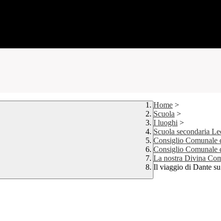
Home
>
Scuola
>
I luoghi
>
Scuola secondaria Le
Consiglio Comunale d
Consiglio Comunale d
La nostra Divina Co
Il viaggio di Dante s