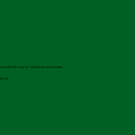
o indicato con le istruzioni necessarie.
ite la
Login Spaggiari