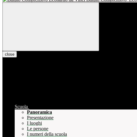
close
Scuola
Panoramica
Presentazione
I luoghi
Le persone
I numeri della scuola