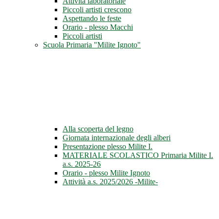
Attività laboratoriale
Piccoli artisti crescono
Aspettando le feste
Orario - plesso Macchi
Piccoli artisti
Scuola Primaria "Milite Ignoto"
Alla scoperta del legno
Giornata internazionale degli alberi
Presentazione plesso Milite I.
MATERIALE SCOLASTICO Primaria Milite I.
a.s. 2025-26
Orario - plesso Milite Ignoto
Attività a.s. 2025/2026 -Milite-