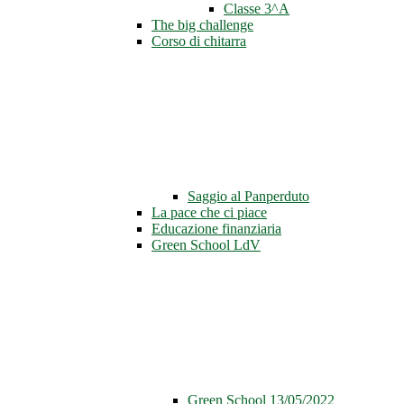
Classe 3^A
The big challenge
Corso di chitarra
Saggio al Panperduto
La pace che ci piace
Educazione finanziaria
Green School LdV
Green School 13/05/2022