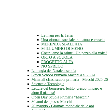
Le mani per la Terra
Una giornata speciale tra natura e crescita
MERENDA SBALLATA
M'ILLUMINO DI MENO
Costruiamo la salute...Un pezzo alla volta!
ORTO A SCUOLA
PROGETTO ALFA
NO SPRECO!
La magia del Natale a scuola
Green School Primaria Macchi a.s. 23/24
Materiali classi scuola primaria - Macchi 2025-26
Scienze e Tecnologia
Letture del benessere: leggo, cresco, imparo e
aiuto il pianeta!
Open Day Scuola Primaria "Macchi"
80 anni del plesso Macchi
20 maggio - Giornata mondiale delle api