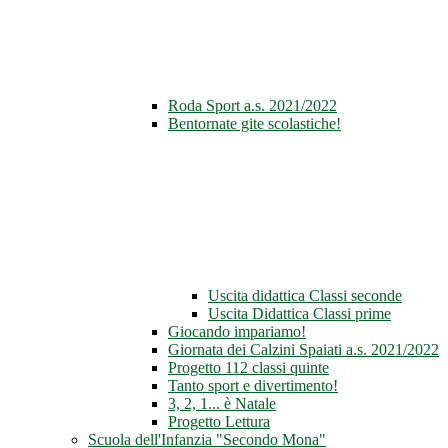
Roda Sport a.s. 2021/2022
Bentornate gite scolastiche!
Uscita didattica Classi seconde
Uscita Didattica Classi prime
Giocando impariamo!
Giornata dei Calzini Spaiati a.s. 2021/2022
Progetto 112 classi quinte
Tanto sport e divertimento!
3, 2, 1... è Natale
Progetto Lettura
Scuola dell'Infanzia "Secondo Mona"