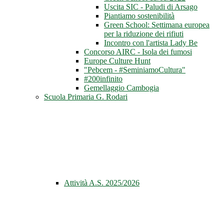
Uscita SIC - Paludi di Arsago
Piantiamo sostenibilità
Green School: Settimana europea
per la riduzione dei rifiuti
Incontro con l'artista Lady Be
Concorso AIRC - Isola dei fumosi
Europe Culture Hunt
"Pebcem - #SeminiamoCultura"
#200infinito
Gemellaggio Cambogia
Scuola Primaria G. Rodari
Attività A.S. 2025/2026