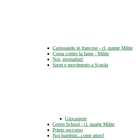
Curiosando in francese - cl. quinte Milite
Corsa contro la fame - Milite
Noi, giornalisti!
Sport e movimento a Scuola
Giocasport
Green School - cl. quarte Milite
Primo soccorso
Noi bambini...come attori!