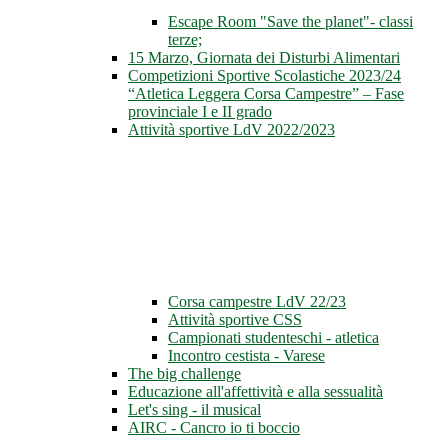
Escape Room "Save the planet"- classi
terze;
15 Marzo, Giornata dei Disturbi Alimentari
Competizioni Sportive Scolastiche 2023/24
“Atletica Leggera Corsa Campestre” – Fase
provinciale I e II grado
Attività sportive LdV 2022/2023
Corsa campestre LdV 22/23
Attività sportive CSS
Campionati studenteschi - atletica
Incontro cestista - Varese
The big challenge
Educazione all'affettività e alla sessualità
Let's sing - il musical
AIRC - Cancro io ti boccio