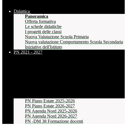
Didattica
Panoramica
Offerta formativa
Le schede didattiche
I progetti delle classi
Nuova Valutazione Scuola Primaria
Nuova valutazione Comportamento Scuola Secondaria
Iniziative dell'Istituto
PN 2021 - 2027
PN Piano Estate 2025-2026
PN Piano Estate 2026-2027
PN Agenda Nord 2025-2026
PN Agenda Nord 2026-2027
PN -DM 38 Formazione docenti