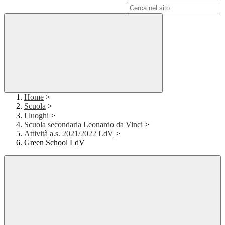
Campo di ricerca per le pagine del sito
Home
>
Scuola
>
I luoghi
>
Scuola secondaria Leonardo da Vinci
>
Attività a.s. 2021/2022 LdV
>
Green School LdV