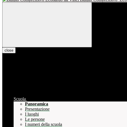
close
Scuola
Panoramica
Presentazione
I luoghi
Le persone
I numeri della scuola