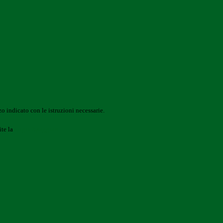
o indicato con le istruzioni necessarie.
ite la
Login Spaggiari