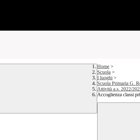
Home
>
Scuola
>
I luoghi
>
Scuola Primaria G. R
Attività a.s. 2022/20
Accoglienza classi p