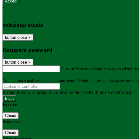
-
Entra con SPID
Entra con CIE
Seleziona utente
button close
×
Recupero password
button close
×
E-mail
Verrà inviato un messaggio all'indirizz
Non hai una e-mail associata al nome utente? Effettua il reset della password tram
E-mail inviata, si prega di controllare la casella di posta elettronica!
Errore
Chiudi
Successo
Chiudi
Informazione