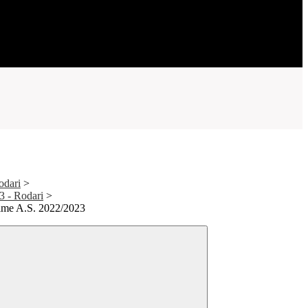
odari
>
23 - Rodari
>
rime A.S. 2022/2023