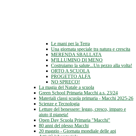
Le mani per la Terra
Una giornata speciale tra natura e crescita
MERENDA SBALLATA
M'ILLUMINO DI MENO
Costruiamo la salute...Un pezzo alla volta!
ORTO A SCUOLA
PROGETTO ALFA
NO SPRECO!
La magia del Natale a scuola
Green School Primaria Macchi a.s. 23/24
Materiali classi scuola primaria - Macchi 2025-26
Scienze e Tecnologia
Letture del benessere: leggo, cresco, imparo e
aiuto il pianeta!
Open Day Scuola Primaria "Macchi"
80 anni del plesso Macchi
20 maggio - Giornata mondiale delle api