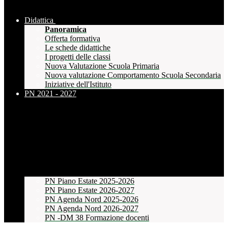
Didattica
Panoramica
Offerta formativa
Le schede didattiche
I progetti delle classi
Nuova Valutazione Scuola Primaria
Nuova valutazione Comportamento Scuola Secondaria
Iniziative dell'Istituto
PN 2021 - 2027
PN Piano Estate 2025-2026
PN Piano Estate 2026-2027
PN Agenda Nord 2025-2026
PN Agenda Nord 2026-2027
PN -DM 38 Formazione docenti