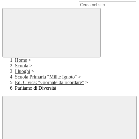
Campo di ricerca per le pagine del sito
Home
>
Scuola
>
I luoghi
>
Scuola Primaria "Milite Ignoto"
>
Ed. Civica: "Giornate da ricordare"
>
Parliamo di Diversità