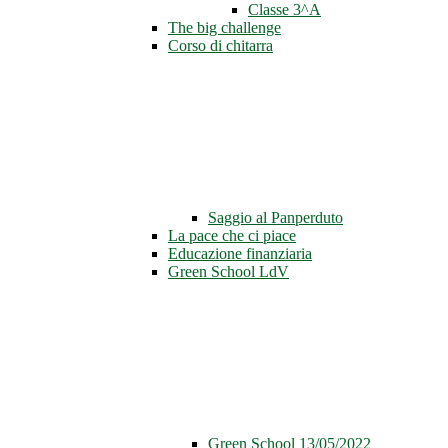
Classe 3^A
The big challenge
Corso di chitarra
Saggio al Panperduto
La pace che ci piace
Educazione finanziaria
Green School LdV
Green School 13/05/2022