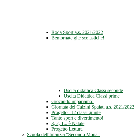
Roda Sport a.s. 2021/2022
Bentornate gite scolastiche!
Uscita didattica Classi seconde
Uscita Didattica Classi prime
Giocando impariamo!
Giornata dei Calzini Spaiati a.s. 2021/2022
Progetto 112 classi quinte
Tanto sport e divertimento!
3, 2, 1... è Natale
Progetto Lettura
Scuola dell'Infanzia "Secondo Mona"