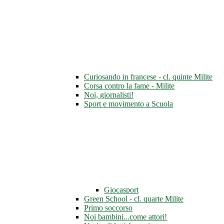
Curiosando in francese - cl. quinte Milite
Corsa contro la fame - Milite
Noi, giornalisti!
Sport e movimento a Scuola
Giocasport
Green School - cl. quarte Milite
Primo soccorso
Noi bambini...come attori!