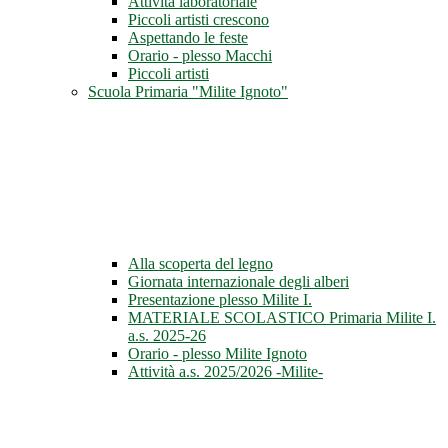
Attività laboratoriale
Piccoli artisti crescono
Aspettando le feste
Orario - plesso Macchi
Piccoli artisti
Scuola Primaria "Milite Ignoto"
Alla scoperta del legno
Giornata internazionale degli alberi
Presentazione plesso Milite I.
MATERIALE SCOLASTICO Primaria Milite I.
a.s. 2025-26
Orario - plesso Milite Ignoto
Attività a.s. 2025/2026 -Milite-