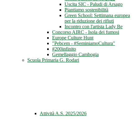
Uscita SIC - Paludi di Arsago
Piantiamo sostenibilità
Green School: Settimana europea
per la riduzione dei rifiuti
Incontro con l'artista Lady Be
Concorso AIRC - Isola dei fumosi
Europe Culture Hunt
"Pebcem - #SeminiamoCultura"
#200infinito
Gemellaggio Cambogia
Scuola Primaria G. Rodari
Attività A.S. 2025/2026