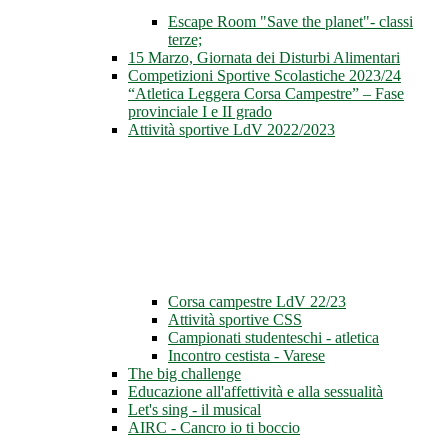
Escape Room "Save the planet"- classi
terze;
15 Marzo, Giornata dei Disturbi Alimentari
Competizioni Sportive Scolastiche 2023/24
“Atletica Leggera Corsa Campestre” – Fase
provinciale I e II grado
Attività sportive LdV 2022/2023
Corsa campestre LdV 22/23
Attività sportive CSS
Campionati studenteschi - atletica
Incontro cestista - Varese
The big challenge
Educazione all'affettività e alla sessualità
Let's sing - il musical
AIRC - Cancro io ti boccio