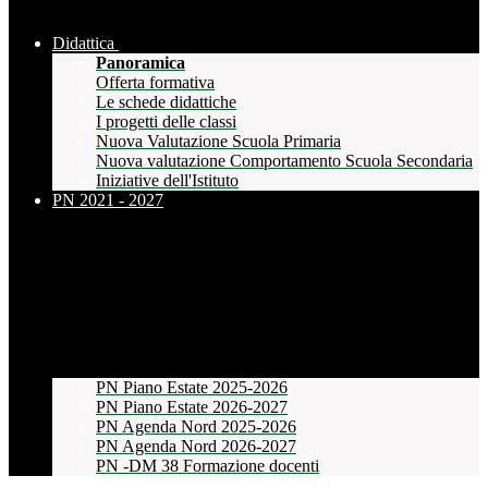
Didattica
Panoramica
Offerta formativa
Le schede didattiche
I progetti delle classi
Nuova Valutazione Scuola Primaria
Nuova valutazione Comportamento Scuola Secondaria
Iniziative dell'Istituto
PN 2021 - 2027
PN Piano Estate 2025-2026
PN Piano Estate 2026-2027
PN Agenda Nord 2025-2026
PN Agenda Nord 2026-2027
PN -DM 38 Formazione docenti