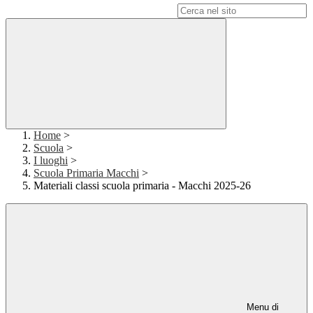
Campo di ricerca per le pagine del sito
Home
>
Scuola
>
I luoghi
>
Scuola Primaria Macchi
>
Materiali classi scuola primaria - Macchi 2025-26
Menu di