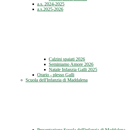
a.s. 2024-2025
a.s.2025-2026
Calzini spaiati 2026
Seminiamo Amore 2026
Natale Infanzia Galli 2025
Orario - plesso Galli
Scuola dell'Infanzia di Maddalena
Presentazione Scuola dell'infanzia di Maddalena