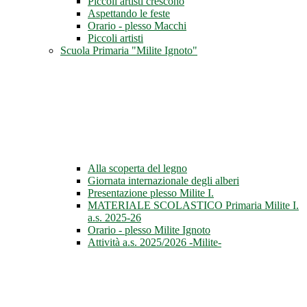
Piccoli artisti crescono
Aspettando le feste
Orario - plesso Macchi
Piccoli artisti
Scuola Primaria "Milite Ignoto"
Alla scoperta del legno
Giornata internazionale degli alberi
Presentazione plesso Milite I.
MATERIALE SCOLASTICO Primaria Milite I.
a.s. 2025-26
Orario - plesso Milite Ignoto
Attività a.s. 2025/2026 -Milite-