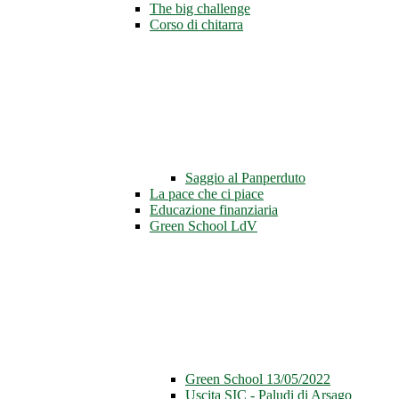
The big challenge
Corso di chitarra
Saggio al Panperduto
La pace che ci piace
Educazione finanziaria
Green School LdV
Green School 13/05/2022
Uscita SIC - Paludi di Arsago