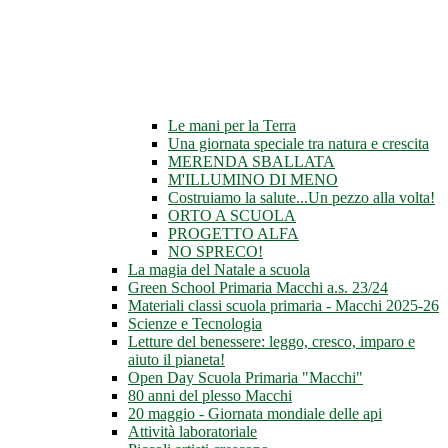
Le mani per la Terra
Una giornata speciale tra natura e crescita
MERENDA SBALLATA
M'ILLUMINO DI MENO
Costruiamo la salute...Un pezzo alla volta!
ORTO A SCUOLA
PROGETTO ALFA
NO SPRECO!
La magia del Natale a scuola
Green School Primaria Macchi a.s. 23/24
Materiali classi scuola primaria - Macchi 2025-26
Scienze e Tecnologia
Letture del benessere: leggo, cresco, imparo e
aiuto il pianeta!
Open Day Scuola Primaria "Macchi"
80 anni del plesso Macchi
20 maggio - Giornata mondiale delle api
Attività laboratoriale