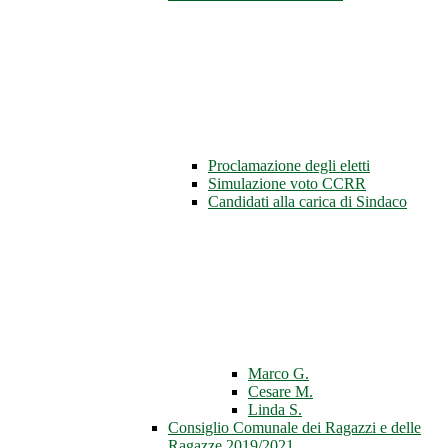
Proclamazione degli eletti
Simulazione voto CCRR
Candidati alla carica di Sindaco
Marco G.
Cesare M.
Linda S.
Consiglio Comunale dei Ragazzi e delle
Ragazze 2019/2021