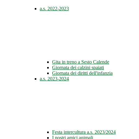
a.s. 2022-2023
Gita in treno a Sesto Calende
Giornata dei calzini spaiati
Giornata dei diritti dell'infanzia
a.s. 2023-2024
Festa intercultura a.s. 2023/2024
I nostri amici animali