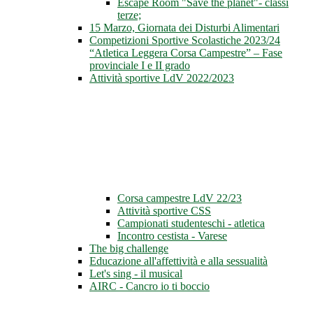
Escape Room "Save the planet"- classi
terze;
15 Marzo, Giornata dei Disturbi Alimentari
Competizioni Sportive Scolastiche 2023/24
“Atletica Leggera Corsa Campestre” – Fase
provinciale I e II grado
Attività sportive LdV 2022/2023
Corsa campestre LdV 22/23
Attività sportive CSS
Campionati studenteschi - atletica
Incontro cestista - Varese
The big challenge
Educazione all'affettività e alla sessualità
Let's sing - il musical
AIRC - Cancro io ti boccio