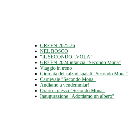
GREEN 2025-26
NEL BOSCO
"IL SECONDO...VOLA"
GREEN 2024 infanzia "Secondo Mona"
Viaggio in treno
Giornata dei calzini spaiati "Secondo Mona"
Carnevale "Secondo Mona"
Andiamo a vendemmiar!
Orario - plesso "Secondo Mona"
Inaugurazione "Adottiamo un albero"