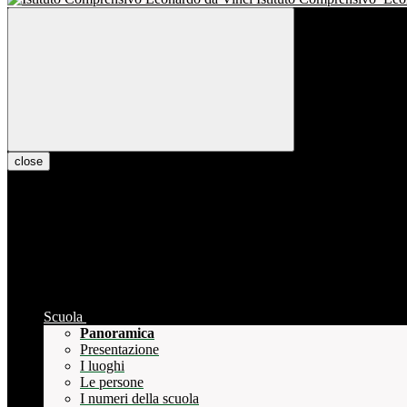
close
Scuola
Panoramica
Presentazione
I luoghi
Le persone
I numeri della scuola