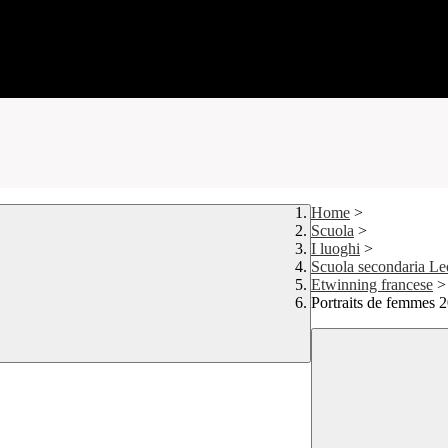
Home
>
Scuola
>
I luoghi
>
Scuola secondaria Le
Etwinning francese
>
Portraits de femmes 