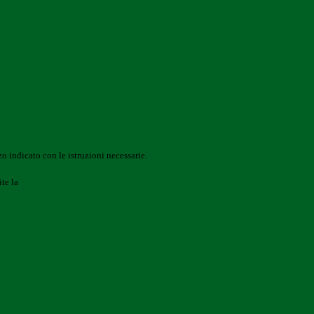
o indicato con le istruzioni necessarie.
ite la
Login Spaggiari