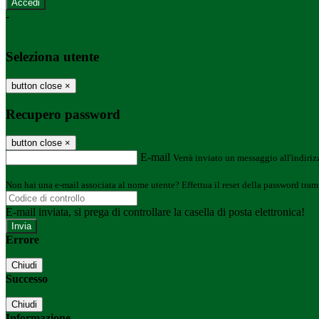
-
Entra con SPID
Entra con CIE
Seleziona utente
button close
×
Recupero password
button close
×
E-mail
Verrà inviato un messaggio all'indirizz
Non hai una e-mail associata al nome utente? Effettua il reset della password tram
E-mail inviata, si prega di controllare la casella di posta elettronica!
Errore
Chiudi
Successo
Chiudi
Informazione