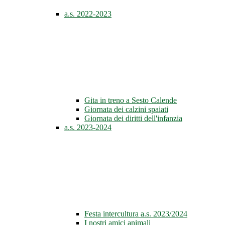
a.s. 2022-2023
Gita in treno a Sesto Calende
Giornata dei calzini spaiati
Giornata dei diritti dell'infanzia
a.s. 2023-2024
Festa intercultura a.s. 2023/2024
I nostri amici animali