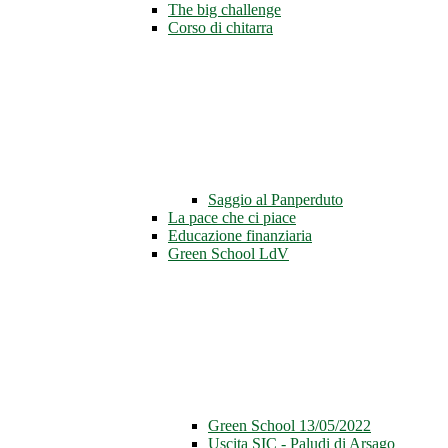
The big challenge
Corso di chitarra
Saggio al Panperduto
La pace che ci piace
Educazione finanziaria
Green School LdV
Green School 13/05/2022
Uscita SIC - Paludi di Arsago