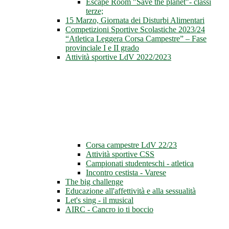
Escape Room "Save the planet"- classi
terze;
15 Marzo, Giornata dei Disturbi Alimentari
Competizioni Sportive Scolastiche 2023/24
“Atletica Leggera Corsa Campestre” – Fase
provinciale I e II grado
Attività sportive LdV 2022/2023
Corsa campestre LdV 22/23
Attività sportive CSS
Campionati studenteschi - atletica
Incontro cestista - Varese
The big challenge
Educazione all'affettività e alla sessualità
Let's sing - il musical
AIRC - Cancro io ti boccio