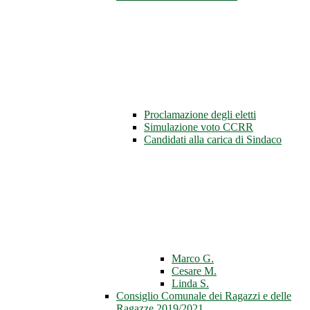
Proclamazione degli eletti
Simulazione voto CCRR
Candidati alla carica di Sindaco
Marco G.
Cesare M.
Linda S.
Consiglio Comunale dei Ragazzi e delle
Ragazze 2019/2021