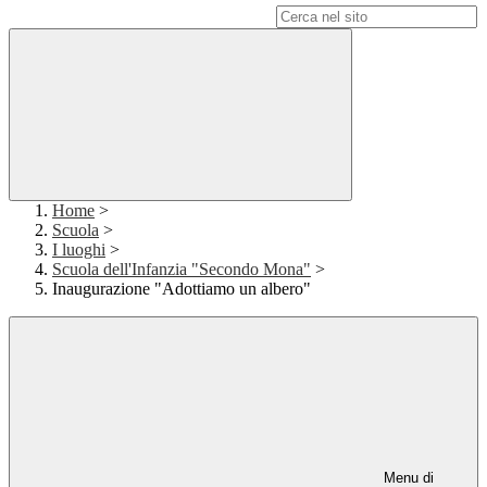
Campo di ricerca per le pagine del sito
Home
>
Scuola
>
I luoghi
>
Scuola dell'Infanzia "Secondo Mona"
>
Inaugurazione "Adottiamo un albero"
Menu di