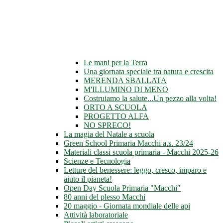
Le mani per la Terra
Una giornata speciale tra natura e crescita
MERENDA SBALLATA
M'ILLUMINO DI MENO
Costruiamo la salute...Un pezzo alla volta!
ORTO A SCUOLA
PROGETTO ALFA
NO SPRECO!
La magia del Natale a scuola
Green School Primaria Macchi a.s. 23/24
Materiali classi scuola primaria - Macchi 2025-26
Scienze e Tecnologia
Letture del benessere: leggo, cresco, imparo e
aiuto il pianeta!
Open Day Scuola Primaria "Macchi"
80 anni del plesso Macchi
20 maggio - Giornata mondiale delle api
Attività laboratoriale