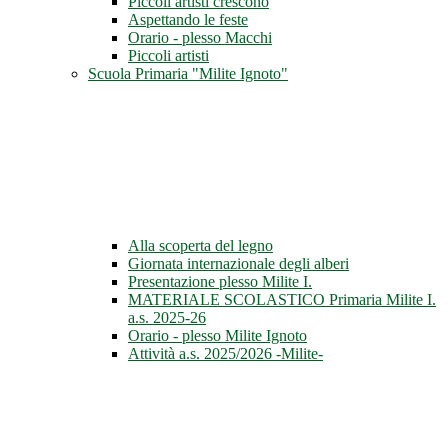
Piccoli artisti crescono
Aspettando le feste
Orario - plesso Macchi
Piccoli artisti
Scuola Primaria "Milite Ignoto"
Alla scoperta del legno
Giornata internazionale degli alberi
Presentazione plesso Milite I.
MATERIALE SCOLASTICO Primaria Milite I.
a.s. 2025-26
Orario - plesso Milite Ignoto
Attività a.s. 2025/2026 -Milite-