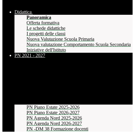
Didattica
Panoramica
Offerta formativa
Le schede didattiche
I progetti delle classi
Nuova Valutazione Scuola Primaria
Nuova valutazione Comportamento Scuola Secondaria
Iniziative dell'Istituto
PN 2021 - 2027
PN Piano Estate 2025-2026
PN Piano Estate 2026-2027
PN Agenda Nord 2025-2026
PN Agenda Nord 2026-2027
PN -DM 38 Formazione docenti