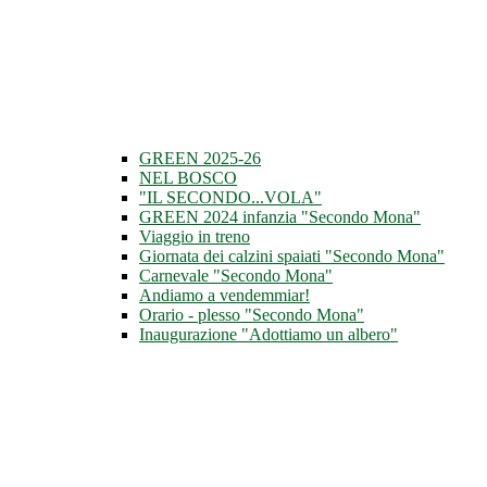
GREEN 2025-26
NEL BOSCO
"IL SECONDO...VOLA"
GREEN 2024 infanzia "Secondo Mona"
Viaggio in treno
Giornata dei calzini spaiati "Secondo Mona"
Carnevale "Secondo Mona"
Andiamo a vendemmiar!
Orario - plesso "Secondo Mona"
Inaugurazione "Adottiamo un albero"