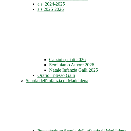
a.s. 2024-2025
a.s.2025-2026
Calzini spaiati 2026
Seminiamo Amore 2026
Natale Infanzia Galli 2025
Orario - plesso Galli
Scuola dell'Infanzia di Maddalena
Presentazione Scuola dell'infanzia di Maddalena