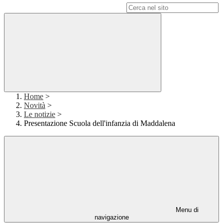
Campo di ricerca per le pagine del sito
Home
>
Novità
>
Le notizie
>
Presentazione Scuola dell'infanzia di Maddalena
Menu di
navigazione