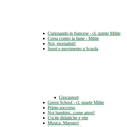
Curiosando in francese - cl. quinte Milite
Corsa contro la fame - Milite
Noi, giornalisti!
Sport e movimento a Scuola
Giocasport
Green School - cl. quarte Milite
Primo soccorso
Noi bambini...come attori!
Uscite didattiche e gite
Musica, Maestro!