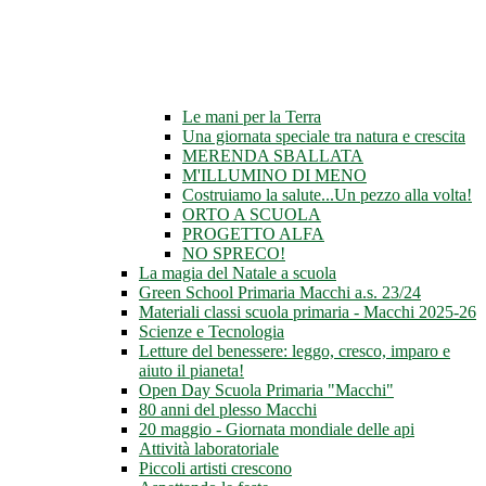
Le mani per la Terra
Una giornata speciale tra natura e crescita
MERENDA SBALLATA
M'ILLUMINO DI MENO
Costruiamo la salute...Un pezzo alla volta!
ORTO A SCUOLA
PROGETTO ALFA
NO SPRECO!
La magia del Natale a scuola
Green School Primaria Macchi a.s. 23/24
Materiali classi scuola primaria - Macchi 2025-26
Scienze e Tecnologia
Letture del benessere: leggo, cresco, imparo e
aiuto il pianeta!
Open Day Scuola Primaria "Macchi"
80 anni del plesso Macchi
20 maggio - Giornata mondiale delle api
Attività laboratoriale
Piccoli artisti crescono