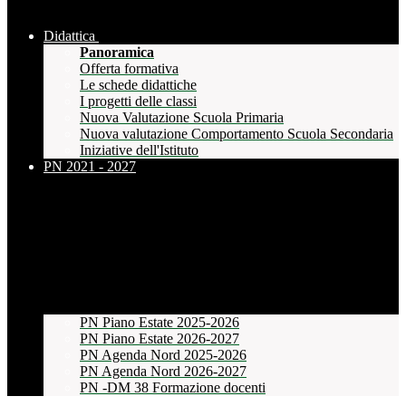
Didattica
Panoramica
Offerta formativa
Le schede didattiche
I progetti delle classi
Nuova Valutazione Scuola Primaria
Nuova valutazione Comportamento Scuola Secondaria
Iniziative dell'Istituto
PN 2021 - 2027
PN Piano Estate 2025-2026
PN Piano Estate 2026-2027
PN Agenda Nord 2025-2026
PN Agenda Nord 2026-2027
PN -DM 38 Formazione docenti