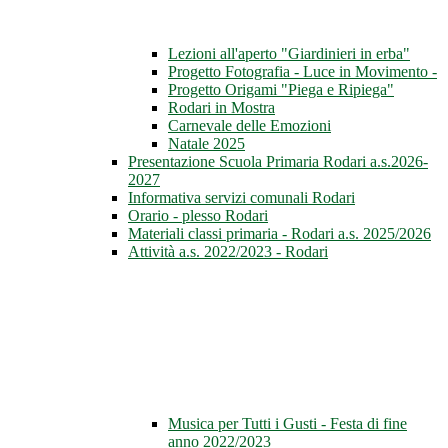
Lezioni all'aperto "Giardinieri in erba"
Progetto Fotografia - Luce in Movimento -
Progetto Origami "Piega e Ripiega"
Rodari in Mostra
Carnevale delle Emozioni
Natale 2025
Presentazione Scuola Primaria Rodari a.s.2026-
2027
Informativa servizi comunali Rodari
Orario - plesso Rodari
Materiali classi primaria - Rodari a.s. 2025/2026
Attività a.s. 2022/2023 - Rodari
Musica per Tutti i Gusti - Festa di fine
anno 2022/2023