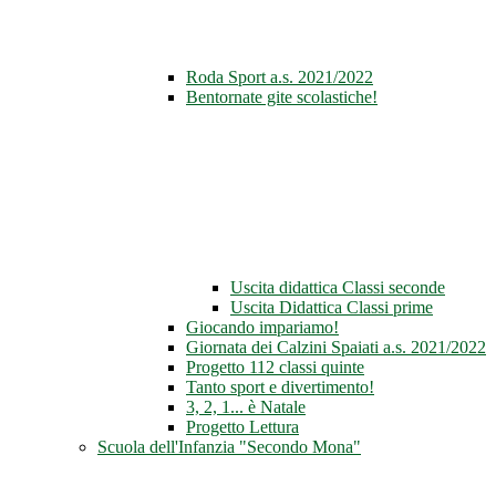
Roda Sport a.s. 2021/2022
Bentornate gite scolastiche!
Uscita didattica Classi seconde
Uscita Didattica Classi prime
Giocando impariamo!
Giornata dei Calzini Spaiati a.s. 2021/2022
Progetto 112 classi quinte
Tanto sport e divertimento!
3, 2, 1... è Natale
Progetto Lettura
Scuola dell'Infanzia "Secondo Mona"