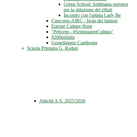
Green School: Settimana europea
per la riduzione dei rifiuti
Incontro con l'artista Lady Be
Concorso AIRC - Isola dei fumosi
Europe Culture Hunt
"Pebcem - #SeminiamoCultura"
#200infinito
Gemellaggio Cambogia
Scuola Primaria G. Rodari
Attività A.S. 2025/2026