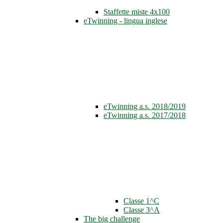
Staffette miste 4x100
eTwinning - lingua inglese
eTwinning a.s. 2018/2019
eTwinning a.s. 2017/2018
Classe 1^C
Classe 3^A
The big challenge