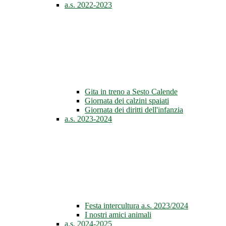
a.s. 2022-2023
Gita in treno a Sesto Calende
Giornata dei calzini spaiati
Giornata dei diritti dell'infanzia
a.s. 2023-2024
Festa intercultura a.s. 2023/2024
I nostri amici animali
a.s. 2024-2025