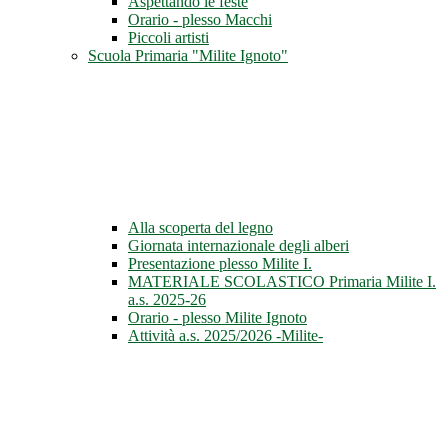
Aspettando le feste
Orario - plesso Macchi
Piccoli artisti
Scuola Primaria "Milite Ignoto"
Alla scoperta del legno
Giornata internazionale degli alberi
Presentazione plesso Milite I.
MATERIALE SCOLASTICO Primaria Milite I.
a.s. 2025-26
Orario - plesso Milite Ignoto
Attività a.s. 2025/2026 -Milite-