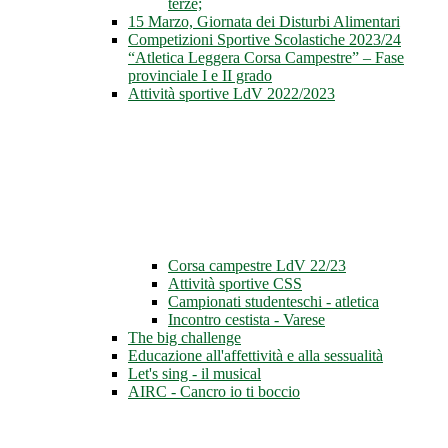
terze;
15 Marzo, Giornata dei Disturbi Alimentari
Competizioni Sportive Scolastiche 2023/24
“Atletica Leggera Corsa Campestre” – Fase
provinciale I e II grado
Attività sportive LdV 2022/2023
Corsa campestre LdV 22/23
Attività sportive CSS
Campionati studenteschi - atletica
Incontro cestista - Varese
The big challenge
Educazione all'affettività e alla sessualità
Let's sing - il musical
AIRC - Cancro io ti boccio