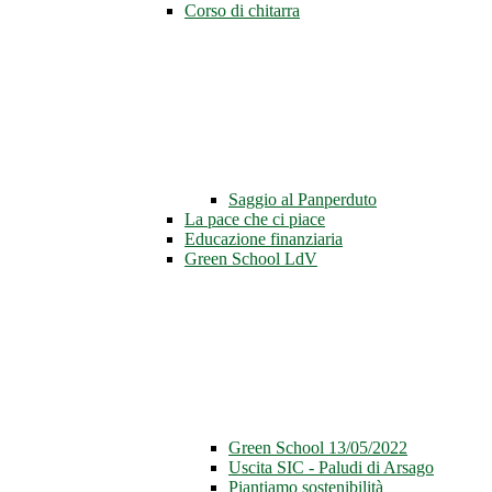
Corso di chitarra
Saggio al Panperduto
La pace che ci piace
Educazione finanziaria
Green School LdV
Green School 13/05/2022
Uscita SIC - Paludi di Arsago
Piantiamo sostenibilità