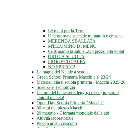
Le mani per la Terra
Una giornata speciale tra natura e crescita
MERENDA SBALLATA
M'ILLUMINO DI MENO
Costruiamo la salute...Un pezzo alla volta!
ORTO A SCUOLA
PROGETTO ALFA
NO SPRECO!
La magia del Natale a scuola
Green School Primaria Macchi a.s. 23/24
Materiali classi scuola primaria - Macchi 2025-26
Scienze e Tecnologia
Letture del benessere: leggo, cresco, imparo e
aiuto il pianeta!
Open Day Scuola Primaria "Macchi"
80 anni del plesso Macchi
20 maggio - Giornata mondiale delle api
Attività laboratoriale
Piccoli artisti crescono