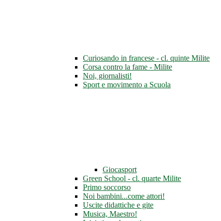
Curiosando in francese - cl. quinte Milite
Corsa contro la fame - Milite
Noi, giornalisti!
Sport e movimento a Scuola
Giocasport
Green School - cl. quarte Milite
Primo soccorso
Noi bambini...come attori!
Uscite didattiche e gite
Musica, Maestro!