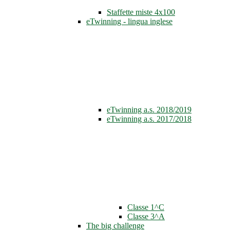
Staffette miste 4x100
eTwinning - lingua inglese
eTwinning a.s. 2018/2019
eTwinning a.s. 2017/2018
Classe 1^C
Classe 3^A
The big challenge