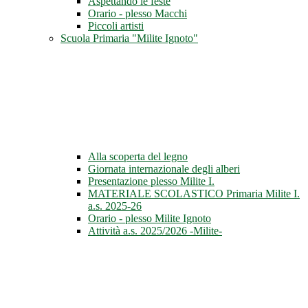
Aspettando le feste
Orario - plesso Macchi
Piccoli artisti
Scuola Primaria "Milite Ignoto"
Alla scoperta del legno
Giornata internazionale degli alberi
Presentazione plesso Milite I.
MATERIALE SCOLASTICO Primaria Milite I.
a.s. 2025-26
Orario - plesso Milite Ignoto
Attività a.s. 2025/2026 -Milite-