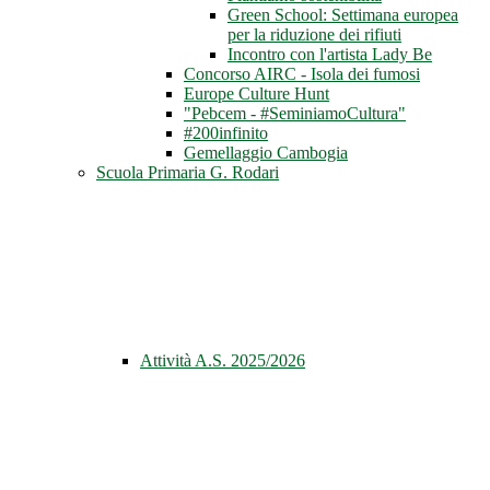
Green School: Settimana europea
per la riduzione dei rifiuti
Incontro con l'artista Lady Be
Concorso AIRC - Isola dei fumosi
Europe Culture Hunt
"Pebcem - #SeminiamoCultura"
#200infinito
Gemellaggio Cambogia
Scuola Primaria G. Rodari
Attività A.S. 2025/2026