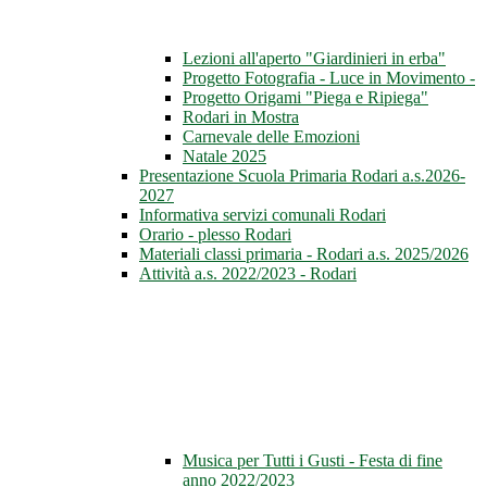
Lezioni all'aperto "Giardinieri in erba"
Progetto Fotografia - Luce in Movimento -
Progetto Origami "Piega e Ripiega"
Rodari in Mostra
Carnevale delle Emozioni
Natale 2025
Presentazione Scuola Primaria Rodari a.s.2026-
2027
Informativa servizi comunali Rodari
Orario - plesso Rodari
Materiali classi primaria - Rodari a.s. 2025/2026
Attività a.s. 2022/2023 - Rodari
Musica per Tutti i Gusti - Festa di fine
anno 2022/2023