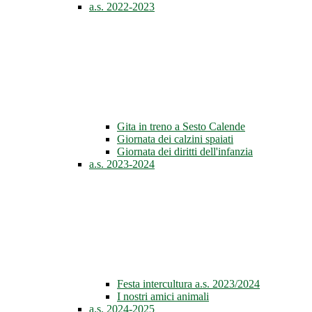
a.s. 2022-2023
Gita in treno a Sesto Calende
Giornata dei calzini spaiati
Giornata dei diritti dell'infanzia
a.s. 2023-2024
Festa intercultura a.s. 2023/2024
I nostri amici animali
a.s. 2024-2025