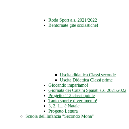
Roda Sport a.s. 2021/2022
Bentornate gite scolastiche!
Uscita didattica Classi seconde
Uscita Didattica Classi prime
Giocando impariamo!
Giornata dei Calzini Spaiati a.s. 2021/2022
Progetto 112 classi quinte
Tanto sport e divertimento!
3, 2, 1... è Natale
Progetto Lettura
Scuola dell'Infanzia "Secondo Mona"