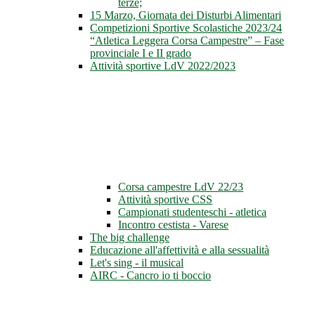
terze;
15 Marzo, Giornata dei Disturbi Alimentari
Competizioni Sportive Scolastiche 2023/24
“Atletica Leggera Corsa Campestre” – Fase
provinciale I e II grado
Attività sportive LdV 2022/2023
Corsa campestre LdV 22/23
Attività sportive CSS
Campionati studenteschi - atletica
Incontro cestista - Varese
The big challenge
Educazione all'affettività e alla sessualità
Let's sing - il musical
AIRC - Cancro io ti boccio