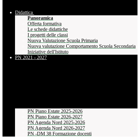
Didattica
Panoramica
Offerta formativa
Le schede didattiche
I progetti delle classi
Nuova Valutazione Scuola Primaria
Nuova valutazione Comportamento Scuola Secondaria
Iniziative dell'Istituto
PN 2021 - 2027
PN Piano Estate 2025-2026
PN Piano Estate 2026-2027
PN Agenda Nord 2025-2026
PN Agenda Nord 2026-2027
PN -DM 38 Formazione docenti