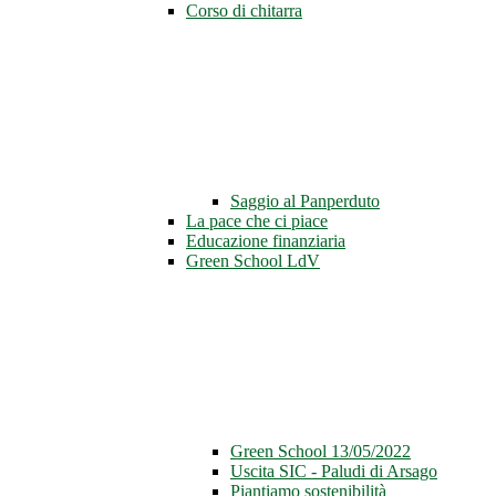
Corso di chitarra
Saggio al Panperduto
La pace che ci piace
Educazione finanziaria
Green School LdV
Green School 13/05/2022
Uscita SIC - Paludi di Arsago
Piantiamo sostenibilità