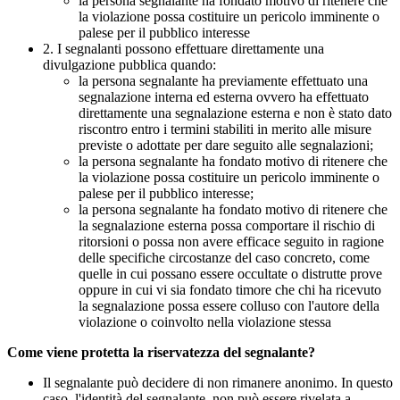
la persona segnalante ha fondato motivo di ritenere che
la violazione possa costituire un pericolo imminente o
palese per il pubblico interesse
2. I segnalanti possono effettuare direttamente una
divulgazione pubblica quando:
la persona segnalante ha previamente effettuato una
segnalazione interna ed esterna ovvero ha effettuato
direttamente una segnalazione esterna e non è stato dato
riscontro entro i termini stabiliti in merito alle misure
previste o adottate per dare seguito alle segnalazioni;
la persona segnalante ha fondato motivo di ritenere che
la violazione possa costituire un pericolo imminente o
palese per il pubblico interesse;
la persona segnalante ha fondato motivo di ritenere che
la segnalazione esterna possa comportare il rischio di
ritorsioni o possa non avere efficace seguito in ragione
delle specifiche circostanze del caso concreto, come
quelle in cui possano essere occultate o distrutte prove
oppure in cui vi sia fondato timore che chi ha ricevuto
la segnalazione possa essere colluso con l'autore della
violazione o coinvolto nella violazione stessa
Come viene protetta la riservatezza del segnalante?
Il segnalante può decidere di non rimanere anonimo. In questo
caso, l'identità del segnalante, non può essere rivelata a