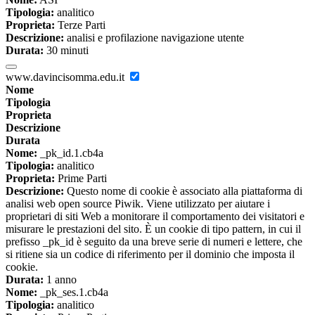
Tipologia:
analitico
Proprieta:
Terze Parti
Descrizione:
analisi e profilazione navigazione utente
Durata:
30 minuti
www.davincisomma.edu.it
Nome
Tipologia
Proprieta
Descrizione
Durata
Nome:
_pk_id.1.cb4a
Tipologia:
analitico
Proprieta:
Prime Parti
Descrizione:
Questo nome di cookie è associato alla piattaforma di
analisi web open source Piwik. Viene utilizzato per aiutare i
proprietari di siti Web a monitorare il comportamento dei visitatori e
misurare le prestazioni del sito. È un cookie di tipo pattern, in cui il
prefisso _pk_id è seguito da una breve serie di numeri e lettere, che
si ritiene sia un codice di riferimento per il dominio che imposta il
cookie.
Durata:
1 anno
Nome:
_pk_ses.1.cb4a
Tipologia:
analitico