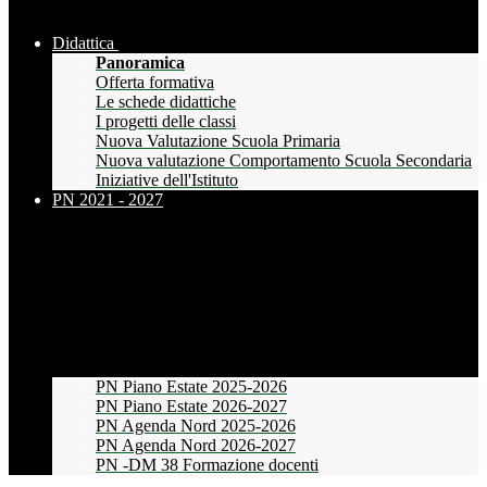
Didattica
Panoramica
Offerta formativa
Le schede didattiche
I progetti delle classi
Nuova Valutazione Scuola Primaria
Nuova valutazione Comportamento Scuola Secondaria
Iniziative dell'Istituto
PN 2021 - 2027
PN Piano Estate 2025-2026
PN Piano Estate 2026-2027
PN Agenda Nord 2025-2026
PN Agenda Nord 2026-2027
PN -DM 38 Formazione docenti