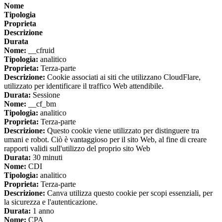
Nome
Tipologia
Proprieta
Descrizione
Durata
Nome:
__cfruid
Tipologia:
analitico
Proprieta:
Terza-parte
Descrizione:
Cookie associati ai siti che utilizzano CloudFlare,
utilizzato per identificare il traffico Web attendibile.
Durata:
Sessione
Nome:
__cf_bm
Tipologia:
analitico
Proprieta:
Terza-parte
Descrizione:
Questo cookie viene utilizzato per distinguere tra
umani e robot. Ciò è vantaggioso per il sito Web, al fine di creare
rapporti validi sull'utilizzo del proprio sito Web
Durata:
30 minuti
Nome:
CDI
Tipologia:
analitico
Proprieta:
Terza-parte
Descrizione:
Canva utilizza questo cookie per scopi essenziali, per
la sicurezza e l'autenticazione.
Durata:
1 anno
Nome:
CPA