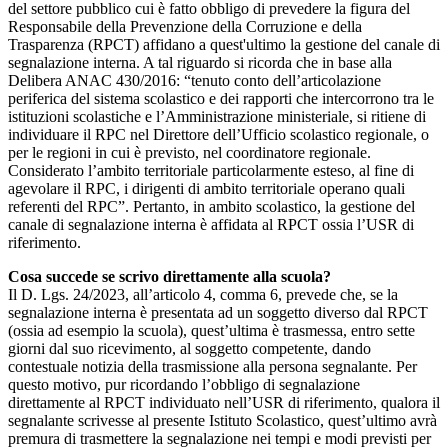
del settore pubblico cui è fatto obbligo di prevedere la figura del
Responsabile della Prevenzione della Corruzione e della
Trasparenza (RPCT) affidano a quest'ultimo la gestione del canale di
segnalazione interna. A tal riguardo si ricorda che in base alla
Delibera ANAC 430/2016: “tenuto conto dell’articolazione
periferica del sistema scolastico e dei rapporti che intercorrono tra le
istituzioni scolastiche e l’Amministrazione ministeriale, si ritiene di
individuare il RPC nel Direttore dell’Ufficio scolastico regionale, o
per le regioni in cui è previsto, nel coordinatore regionale.
Considerato l’ambito territoriale particolarmente esteso, al fine di
agevolare il RPC, i dirigenti di ambito territoriale operano quali
referenti del RPC”. Pertanto, in ambito scolastico, la gestione del
canale di segnalazione interna è affidata al RPCT ossia l’USR di
riferimento.
Cosa succede se scrivo direttamente alla scuola?
Il D. Lgs. 24/2023, all’articolo 4, comma 6, prevede che, se la
segnalazione interna è presentata ad un soggetto diverso dal RPCT
(ossia ad esempio la scuola), quest’ultima è trasmessa, entro sette
giorni dal suo ricevimento, al soggetto competente, dando
contestuale notizia della trasmissione alla persona segnalante. Per
questo motivo, pur ricordando l’obbligo di segnalazione
direttamente al RPCT individuato nell’USR di riferimento, qualora il
segnalante scrivesse al presente Istituto Scolastico, quest’ultimo avrà
premura di trasmettere la segnalazione nei tempi e modi previsti per