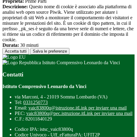
Proprieta:
Prime Parti
Descrizione:
Questo nome di cookie è associato alla piattaforma di
analisi web open source Piwik. Viene utilizzato per aiutare i
proprietari di siti Web a monitorare il comportamento dei visitatori e
misurare le prestazioni del sito. È un cookie di tipo pattern, in cui il
prefisso _pk_ses è seguito da una breve serie di numeri e lettere, che
si ritiene sia un codice di riferimento per il dominio che imposta il
cookie.
Durata:
30 minuti
Accetta tutti
Salva le preferenze
Istituto Comprensivo Leonardo da Vinci
Contatti
Istituto Comprensivo Leonardo da Vinci
via Marconi, 4 - 21019 Somma Lombardo (VA)
Tel:
0331250773
Email:
vaic83800q@istruzione.it
Link per inviare una mail
PEC:
vaic83800q@pec.istruzione.it
Link per inviare una mail
C.F.: 82011840129
Codice IPA: istsc_vaic83800q
Codice Univoco - Uff_eFatturaPA: UFIT2P