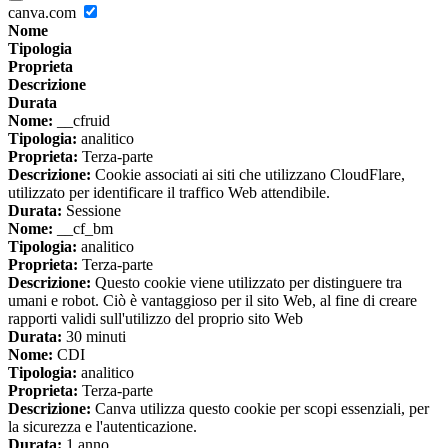
canva.com
Nome
Tipologia
Proprieta
Descrizione
Durata
Nome:
__cfruid
Tipologia:
analitico
Proprieta:
Terza-parte
Descrizione:
Cookie associati ai siti che utilizzano CloudFlare,
utilizzato per identificare il traffico Web attendibile.
Durata:
Sessione
Nome:
__cf_bm
Tipologia:
analitico
Proprieta:
Terza-parte
Descrizione:
Questo cookie viene utilizzato per distinguere tra
umani e robot. Ciò è vantaggioso per il sito Web, al fine di creare
rapporti validi sull'utilizzo del proprio sito Web
Durata:
30 minuti
Nome:
CDI
Tipologia:
analitico
Proprieta:
Terza-parte
Descrizione:
Canva utilizza questo cookie per scopi essenziali, per
la sicurezza e l'autenticazione.
Durata:
1 anno