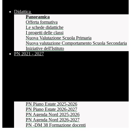
Didattica
Panoramica
Offerta formativa
Le schede didattiche
I progetti delle classi
Nuova Valutazione Scuola Primaria
Nuova valutazione Comportamento Scuola Secondaria
Iniziative dell'Istituto
PN 2021 - 2027
PN Piano Estate 2025-2026
PN Piano Estate 2026-2027
PN Agenda Nord 2025-2026
PN Agenda Nord 2026-2027
PN -DM 38 Formazione docenti