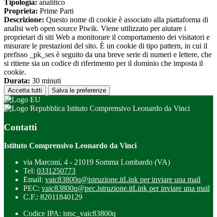
Tipologia:
analitico
Proprieta:
Prime Parti
Descrizione:
Questo nome di cookie è associato alla piattaforma di
analisi web open source Piwik. Viene utilizzato per aiutare i
proprietari di siti Web a monitorare il comportamento dei visitatori e
misurare le prestazioni del sito. È un cookie di tipo pattern, in cui il
prefisso _pk_ses è seguito da una breve serie di numeri e lettere, che
si ritiene sia un codice di riferimento per il dominio che imposta il
cookie.
Durata:
30 minuti
Accetta tutti
Salva le preferenze
Istituto Comprensivo Leonardo da Vinci
Contatti
Istituto Comprensivo Leonardo da Vinci
via Marconi, 4 - 21019 Somma Lombardo (VA)
Tel:
0331250773
Email:
vaic83800q@istruzione.it
Link per inviare una mail
PEC:
vaic83800q@pec.istruzione.it
Link per inviare una mail
C.F.: 82011840129
Codice IPA: istsc_vaic83800q