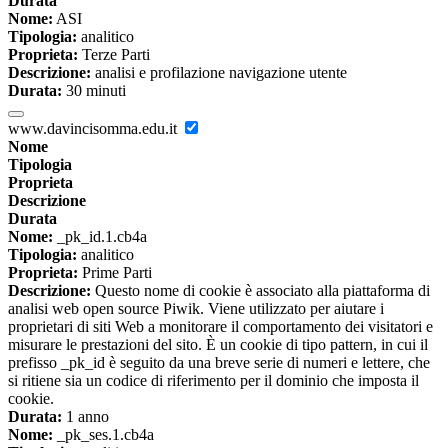
Durata
Nome:
ASI
Tipologia:
analitico
Proprieta:
Terze Parti
Descrizione:
analisi e profilazione navigazione utente
Durata:
30 minuti
www.davincisomma.edu.it
Nome
Tipologia
Proprieta
Descrizione
Durata
Nome:
_pk_id.1.cb4a
Tipologia:
analitico
Proprieta:
Prime Parti
Descrizione:
Questo nome di cookie è associato alla piattaforma di
analisi web open source Piwik. Viene utilizzato per aiutare i
proprietari di siti Web a monitorare il comportamento dei visitatori e
misurare le prestazioni del sito. È un cookie di tipo pattern, in cui il
prefisso _pk_id è seguito da una breve serie di numeri e lettere, che
si ritiene sia un codice di riferimento per il dominio che imposta il
cookie.
Durata:
1 anno
Nome:
_pk_ses.1.cb4a