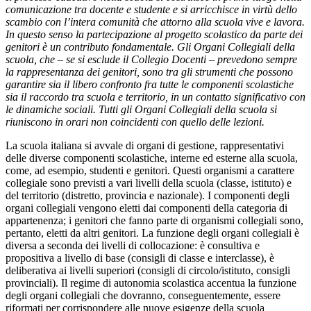
comunicazione tra docente e studente e si arricchisce in virtù dello
scambio con l’intera comunità che attorno alla scuola vive e lavora.
In questo senso la partecipazione al progetto scolastico da parte dei
genitori è un contributo fondamentale. Gli Organi Collegiali della
scuola, che – se si esclude il Collegio Docenti – prevedono sempre
la rappresentanza dei genitori, sono tra gli strumenti che possono
garantire sia il libero confronto fra tutte le componenti scolastiche
sia il raccordo tra scuola e territorio, in un contatto significativo con
le dinamiche sociali. Tutti gli Organi Collegiali della scuola si
riuniscono in orari non coincidenti con quello delle lezioni.
La scuola italiana si avvale di organi di gestione, rappresentativi
delle diverse componenti scolastiche, interne ed esterne alla scuola,
come, ad esempio, studenti e genitori. Questi organismi a carattere
collegiale sono previsti a vari livelli della scuola (classe, istituto) e
del territorio (distretto, provincia e nazionale). I componenti degli
organi collegiali vengono eletti dai componenti della categoria di
appartenenza; i genitori che fanno parte di organismi collegiali sono,
pertanto, eletti da altri genitori. La funzione degli organi collegiali è
diversa a seconda dei livelli di collocazione: è consultiva e
propositiva a livello di base (consigli di classe e interclasse), è
deliberativa ai livelli superiori (consigli di circolo/istituto, consigli
provinciali). Il regime di autonomia scolastica accentua la funzione
degli organi collegiali che dovranno, conseguentemente, essere
riformati per corrispondere alle nuove esigenze della scuola