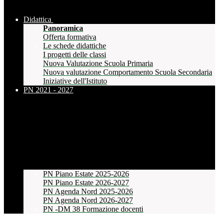
Didattica
Panoramica
Offerta formativa
Le schede didattiche
I progetti delle classi
Nuova Valutazione Scuola Primaria
Nuova valutazione Comportamento Scuola Secondaria
Iniziative dell'Istituto
PN 2021 - 2027
PN Piano Estate 2025-2026
PN Piano Estate 2026-2027
PN Agenda Nord 2025-2026
PN Agenda Nord 2026-2027
PN -DM 38 Formazione docenti