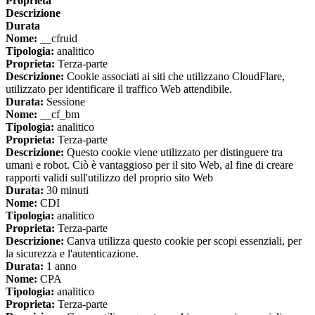
Proprieta
Descrizione
Durata
Nome:
__cfruid
Tipologia:
analitico
Proprieta:
Terza-parte
Descrizione:
Cookie associati ai siti che utilizzano CloudFlare,
utilizzato per identificare il traffico Web attendibile.
Durata:
Sessione
Nome:
__cf_bm
Tipologia:
analitico
Proprieta:
Terza-parte
Descrizione:
Questo cookie viene utilizzato per distinguere tra
umani e robot. Ciò è vantaggioso per il sito Web, al fine di creare
rapporti validi sull'utilizzo del proprio sito Web
Durata:
30 minuti
Nome:
CDI
Tipologia:
analitico
Proprieta:
Terza-parte
Descrizione:
Canva utilizza questo cookie per scopi essenziali, per
la sicurezza e l'autenticazione.
Durata:
1 anno
Nome:
CPA
Tipologia:
analitico
Proprieta:
Terza-parte