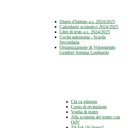
Diario d'Istituto a.s. 2024/2025
Calendario scolastico 2024/2025
Libri di testo a.s. 2024/2025
Uscita autonoma - Scuola
Secondaria
Organizzazione di Volontariato
Genitori Somma Lombardo
Cià ca giùgum
Corso di recitazione
Voglia di teatro
Alla scoperta del teatro con
OdV
TikTok chi bussa?