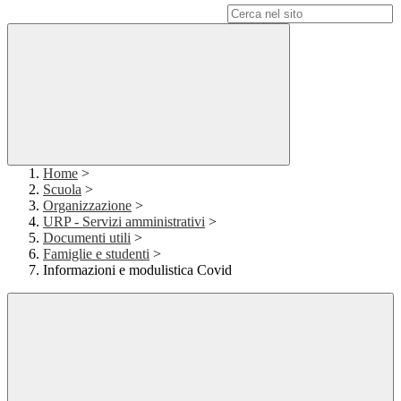
Campo di ricerca per le pagine del sito
Home
>
Scuola
>
Organizzazione
>
URP - Servizi amministrativi
>
Documenti utili
>
Famiglie e studenti
>
Informazioni e modulistica Covid