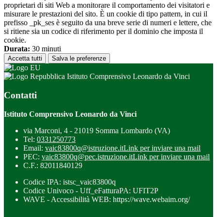
proprietari di siti Web a monitorare il comportamento dei visitatori e
misurare le prestazioni del sito. È un cookie di tipo pattern, in cui il
prefisso _pk_ses è seguito da una breve serie di numeri e lettere, che
si ritiene sia un codice di riferimento per il dominio che imposta il
cookie.
Durata:
30 minuti
Accetta tutti
Salva le preferenze
Istituto Comprensivo Leonardo da Vinci
Contatti
Istituto Comprensivo Leonardo da Vinci
via Marconi, 4 - 21019 Somma Lombardo (VA)
Tel:
0331250773
Email:
vaic83800q@istruzione.it
Link per inviare una mail
PEC:
vaic83800q@pec.istruzione.it
Link per inviare una mail
C.F.: 82011840129
Codice IPA: istsc_vaic83800q
Codice Univoco - Uff_eFatturaPA: UFIT2P
WAVE - Accessibilità WEB: https://wave.webaim.org/