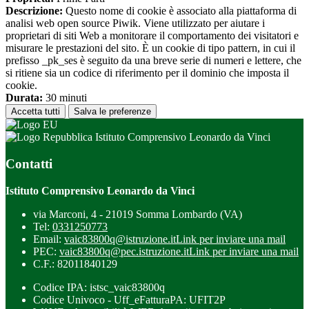
Descrizione:
Questo nome di cookie è associato alla piattaforma di
analisi web open source Piwik. Viene utilizzato per aiutare i
proprietari di siti Web a monitorare il comportamento dei visitatori e
misurare le prestazioni del sito. È un cookie di tipo pattern, in cui il
prefisso _pk_ses è seguito da una breve serie di numeri e lettere, che
si ritiene sia un codice di riferimento per il dominio che imposta il
cookie.
Durata:
30 minuti
Accetta tutti
Salva le preferenze
Istituto Comprensivo Leonardo da Vinci
Contatti
Istituto Comprensivo Leonardo da Vinci
via Marconi, 4 - 21019 Somma Lombardo (VA)
Tel:
0331250773
Email:
vaic83800q@istruzione.it
Link per inviare una mail
PEC:
vaic83800q@pec.istruzione.it
Link per inviare una mail
C.F.: 82011840129
Codice IPA: istsc_vaic83800q
Codice Univoco - Uff_eFatturaPA: UFIT2P