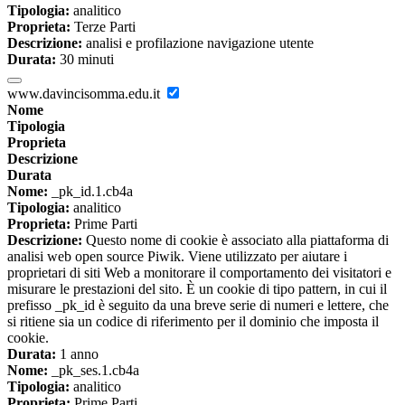
Tipologia:
analitico
Proprieta:
Terze Parti
Descrizione:
analisi e profilazione navigazione utente
Durata:
30 minuti
www.davincisomma.edu.it
Nome
Tipologia
Proprieta
Descrizione
Durata
Nome:
_pk_id.1.cb4a
Tipologia:
analitico
Proprieta:
Prime Parti
Descrizione:
Questo nome di cookie è associato alla piattaforma di
analisi web open source Piwik. Viene utilizzato per aiutare i
proprietari di siti Web a monitorare il comportamento dei visitatori e
misurare le prestazioni del sito. È un cookie di tipo pattern, in cui il
prefisso _pk_id è seguito da una breve serie di numeri e lettere, che
si ritiene sia un codice di riferimento per il dominio che imposta il
cookie.
Durata:
1 anno
Nome:
_pk_ses.1.cb4a
Tipologia:
analitico
Proprieta:
Prime Parti