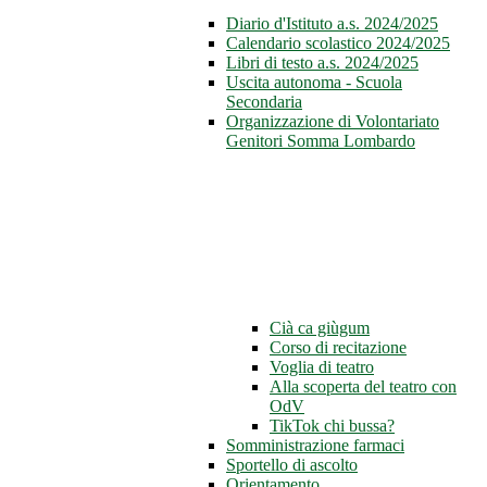
Diario d'Istituto a.s. 2024/2025
Calendario scolastico 2024/2025
Libri di testo a.s. 2024/2025
Uscita autonoma - Scuola
Secondaria
Organizzazione di Volontariato
Genitori Somma Lombardo
Cià ca giùgum
Corso di recitazione
Voglia di teatro
Alla scoperta del teatro con
OdV
TikTok chi bussa?
Somministrazione farmaci
Sportello di ascolto
Orientamento