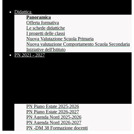
Didattica
Panoramica
Offerta formativa
Le schede didattiche
I progetti delle classi
Nuova Valutazione Scuola Primaria
Nuova valutazione Comportamento Scuola Secondaria
Iniziative dell'Istituto
PN 2021 - 2027
PN Piano Estate 2025-2026
PN Piano Estate 2026-2027
PN Agenda Nord 2025-2026
PN Agenda Nord 2026-2027
PN -DM 38 Formazione docenti