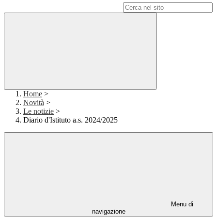
Campo di ricerca per le pagine del sito
Home
>
Novità
>
Le notizie
>
Diario d'Istituto a.s. 2024/2025
Menu di
navigazione