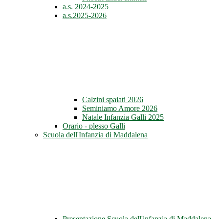
a.s. 2024-2025
a.s.2025-2026
Calzini spaiati 2026
Seminiamo Amore 2026
Natale Infanzia Galli 2025
Orario - plesso Galli
Scuola dell'Infanzia di Maddalena
Presentazione Scuola dell'infanzia di Maddalena