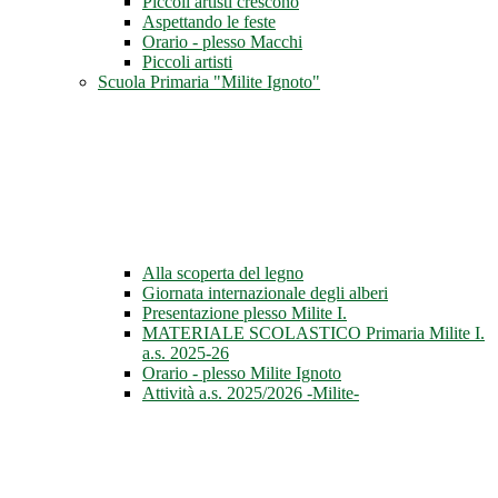
Piccoli artisti crescono
Aspettando le feste
Orario - plesso Macchi
Piccoli artisti
Scuola Primaria "Milite Ignoto"
Alla scoperta del legno
Giornata internazionale degli alberi
Presentazione plesso Milite I.
MATERIALE SCOLASTICO Primaria Milite I.
a.s. 2025-26
Orario - plesso Milite Ignoto
Attività a.s. 2025/2026 -Milite-