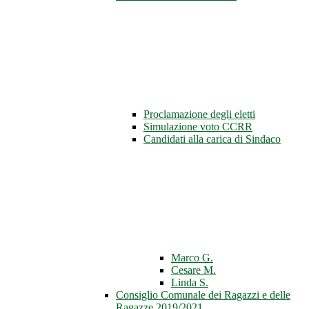
Proclamazione degli eletti
Simulazione voto CCRR
Candidati alla carica di Sindaco
Marco G.
Cesare M.
Linda S.
Consiglio Comunale dei Ragazzi e delle
Ragazze 2019/2021