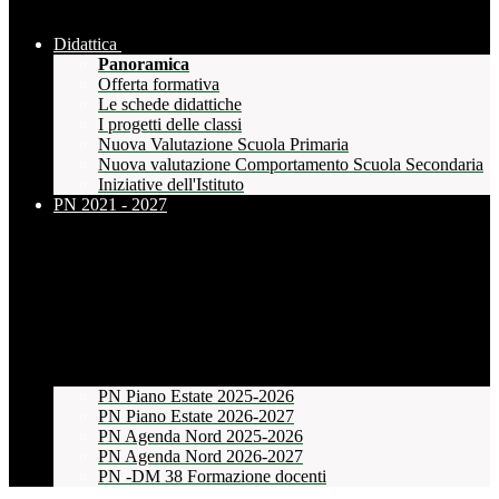
Didattica
Panoramica
Offerta formativa
Le schede didattiche
I progetti delle classi
Nuova Valutazione Scuola Primaria
Nuova valutazione Comportamento Scuola Secondaria
Iniziative dell'Istituto
PN 2021 - 2027
PN Piano Estate 2025-2026
PN Piano Estate 2026-2027
PN Agenda Nord 2025-2026
PN Agenda Nord 2026-2027
PN -DM 38 Formazione docenti