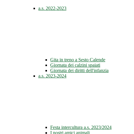
a.s. 2022-2023
Gita in treno a Sesto Calende
Giornata dei calzini spaiati
Giornata dei diritti dell'infanzia
a.s. 2023-2024
Festa intercultura a.s. 2023/2024
I nostri amici animali