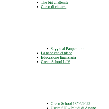
The big challenge
Corso di chitarra
Saggio al Panperduto
La pace che ci piace
Educazione finanziaria
Green School LdV
Green School 13/05/2022
Uscita SIC - Paludi di Arsago