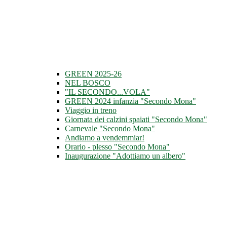
GREEN 2025-26
NEL BOSCO
"IL SECONDO...VOLA"
GREEN 2024 infanzia "Secondo Mona"
Viaggio in treno
Giornata dei calzini spaiati "Secondo Mona"
Carnevale "Secondo Mona"
Andiamo a vendemmiar!
Orario - plesso "Secondo Mona"
Inaugurazione "Adottiamo un albero"