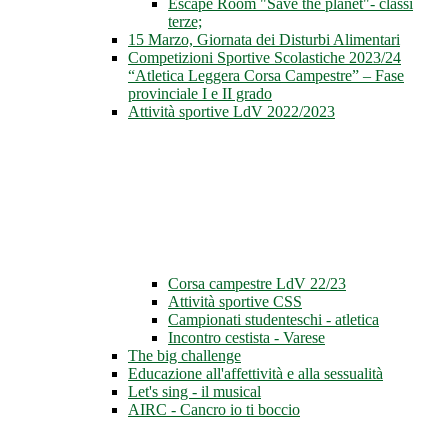
Escape Room "Save the planet"- classi
terze;
15 Marzo, Giornata dei Disturbi Alimentari
Competizioni Sportive Scolastiche 2023/24
“Atletica Leggera Corsa Campestre” – Fase
provinciale I e II grado
Attività sportive LdV 2022/2023
Corsa campestre LdV 22/23
Attività sportive CSS
Campionati studenteschi - atletica
Incontro cestista - Varese
The big challenge
Educazione all'affettività e alla sessualità
Let's sing - il musical
AIRC - Cancro io ti boccio