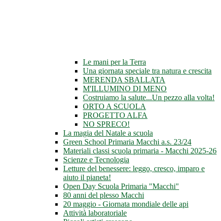
Le mani per la Terra
Una giornata speciale tra natura e crescita
MERENDA SBALLATA
M'ILLUMINO DI MENO
Costruiamo la salute...Un pezzo alla volta!
ORTO A SCUOLA
PROGETTO ALFA
NO SPRECO!
La magia del Natale a scuola
Green School Primaria Macchi a.s. 23/24
Materiali classi scuola primaria - Macchi 2025-26
Scienze e Tecnologia
Letture del benessere: leggo, cresco, imparo e
aiuto il pianeta!
Open Day Scuola Primaria "Macchi"
80 anni del plesso Macchi
20 maggio - Giornata mondiale delle api
Attività laboratoriale