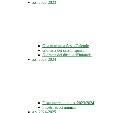
a.s. 2022-2023
Gita in treno a Sesto Calende
Giornata dei calzini spaiati
Giornata dei diritti dell'infanzia
a.s. 2023-2024
Festa intercultura a.s. 2023/2024
I nostri amici animali
a.s. 2024-2025