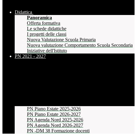
Didattica
Panoramica
Offerta formativa
Le schede didattiche
I progetti delle classi
Nuova Valutazione Scuola Primaria
Nuova valutazione Comportamento Scuola Secondaria
Iniziative dell'Istituto
PN 2021 - 2027
PN Piano Estate 2025-2026
PN Piano Estate 2026-2027
PN Agenda Nord 2025-2026
PN Agenda Nord 2026-2027
PN -DM 38 Formazione docenti