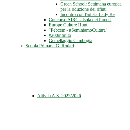
Green School: Settimana europea
per la riduzione dei rifiuti
Incontro con l'artista Lady Be
Concorso AIRC - Isola dei fumosi
Europe Culture Hunt
"Pebcem - #SeminiamoCultura"
#200infinito
Gemellaggio Cambogia
Scuola Primaria G. Rodari
Attività A.S. 2025/2026