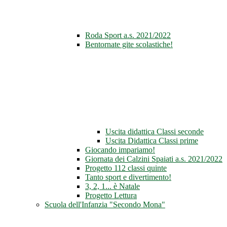
Roda Sport a.s. 2021/2022
Bentornate gite scolastiche!
Uscita didattica Classi seconde
Uscita Didattica Classi prime
Giocando impariamo!
Giornata dei Calzini Spaiati a.s. 2021/2022
Progetto 112 classi quinte
Tanto sport e divertimento!
3, 2, 1... è Natale
Progetto Lettura
Scuola dell'Infanzia "Secondo Mona"