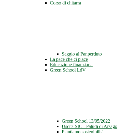
Corso di chitarra
Saggio al Panperduto
La pace che ci piace
Educazione finanziaria
Green School LdV
Green School 13/05/2022
Uscita SIC - Paludi di Arsago
Piantiamo sostenibilità