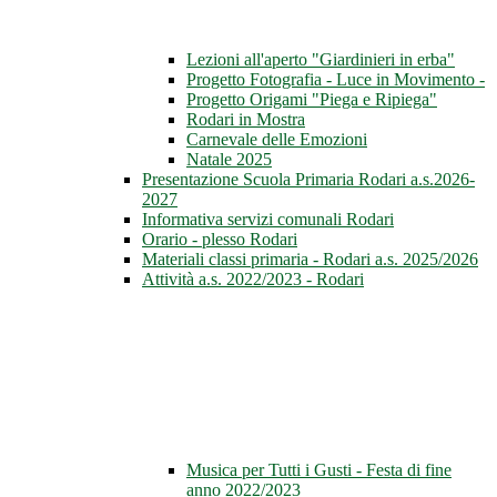
Lezioni all'aperto "Giardinieri in erba"
Progetto Fotografia - Luce in Movimento -
Progetto Origami "Piega e Ripiega"
Rodari in Mostra
Carnevale delle Emozioni
Natale 2025
Presentazione Scuola Primaria Rodari a.s.2026-
2027
Informativa servizi comunali Rodari
Orario - plesso Rodari
Materiali classi primaria - Rodari a.s. 2025/2026
Attività a.s. 2022/2023 - Rodari
Musica per Tutti i Gusti - Festa di fine
anno 2022/2023