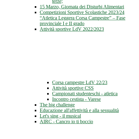
terze;
15 Marzo, Giornata dei Disturbi Alimentari
Competizioni Sportive Scolastiche 2023/24
“Atletica Leggera Corsa Campestre” – Fase
provinciale I e II grado
Attività sportive LdV 2022/2023
Corsa campestre LdV 22/23
Attività sportive CSS
Campionati studenteschi - atletica
Incontro cestista - Varese
The big challenge
Educazione all'affettività e alla sessualità
Let's sing - il musical
AIRC - Cancro io ti boccio