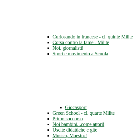
Curiosando in francese - cl. quinte Milite
Corsa contro la fame - Milite
Noi, giornalisti!
Sport e movimento a Scuola
Giocasport
Green School - cl. quarte Milite
Primo soccorso
Noi bambini...come attori!
Uscite didattiche e gite
Musica, Maestro!