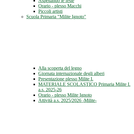
Aspettando le feste
Orario - plesso Macchi
Piccoli artisti
Scuola Primaria "Milite Ignoto"
Alla scoperta del legno
Giornata internazionale degli alberi
Presentazione plesso Milite I.
MATERIALE SCOLASTICO Primaria Milite I.
a.s. 2025-26
Orario - plesso Milite Ignoto
Attività a.s. 2025/2026 -Milite-