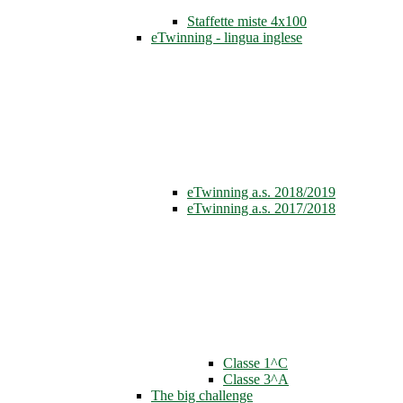
Staffette miste 4x100
eTwinning - lingua inglese
eTwinning a.s. 2018/2019
eTwinning a.s. 2017/2018
Classe 1^C
Classe 3^A
The big challenge