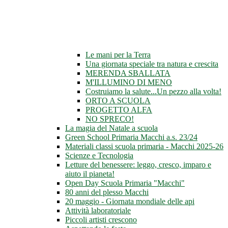
Le mani per la Terra
Una giornata speciale tra natura e crescita
MERENDA SBALLATA
M'ILLUMINO DI MENO
Costruiamo la salute...Un pezzo alla volta!
ORTO A SCUOLA
PROGETTO ALFA
NO SPRECO!
La magia del Natale a scuola
Green School Primaria Macchi a.s. 23/24
Materiali classi scuola primaria - Macchi 2025-26
Scienze e Tecnologia
Letture del benessere: leggo, cresco, imparo e
aiuto il pianeta!
Open Day Scuola Primaria "Macchi"
80 anni del plesso Macchi
20 maggio - Giornata mondiale delle api
Attività laboratoriale
Piccoli artisti crescono