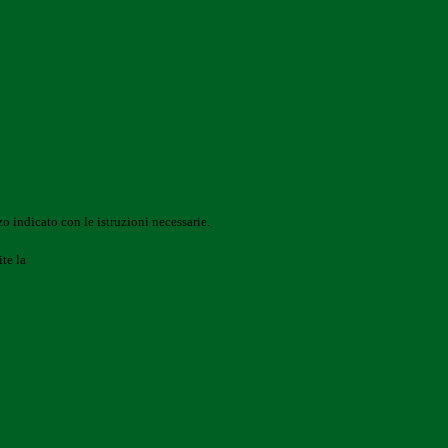
o indicato con le istruzioni necessarie.
ite la
Login Spaggiari