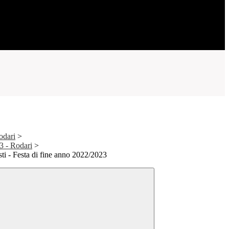
odari
>
23 - Rodari
>
sti - Festa di fine anno 2022/2023