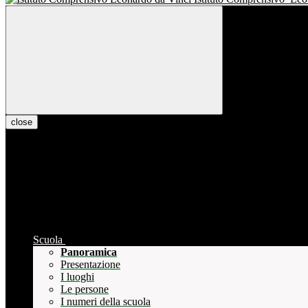
close
Scuola
Panoramica
Presentazione
I luoghi
Le persone
I numeri della scuola