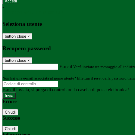
-
Entra con SPID
Entra con CIE
Seleziona utente
button close
×
Recupero password
button close
×
E-mail
Verrà inviato un messaggio all'indirizz
Non hai una e-mail associata al nome utente? Effettua il reset della password tram
E-mail inviata, si prega di controllare la casella di posta elettronica!
Errore
Chiudi
Successo
Chiudi
Informazione