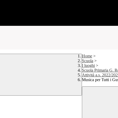
Home
>
Scuola
>
I luoghi
>
Scuola Primaria G. R
Attività a.s. 2022/20
Musica per Tutti i Gu