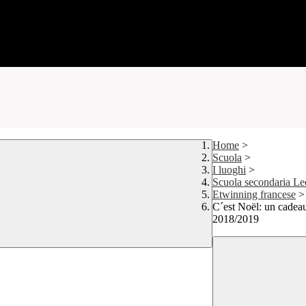
Home
>
Scuola
>
I luoghi
>
Scuola secondaria Le
Etwinning francese
>
C´est Noël: un cadeau
2018/2019