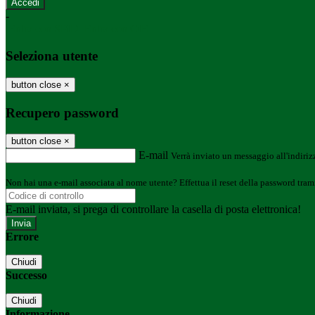
-
Entra con SPID
Entra con CIE
Seleziona utente
button close
×
Recupero password
button close
×
E-mail
Verrà inviato un messaggio all'indirizz
Non hai una e-mail associata al nome utente? Effettua il reset della password tram
E-mail inviata, si prega di controllare la casella di posta elettronica!
Errore
Chiudi
Successo
Chiudi
Informazione