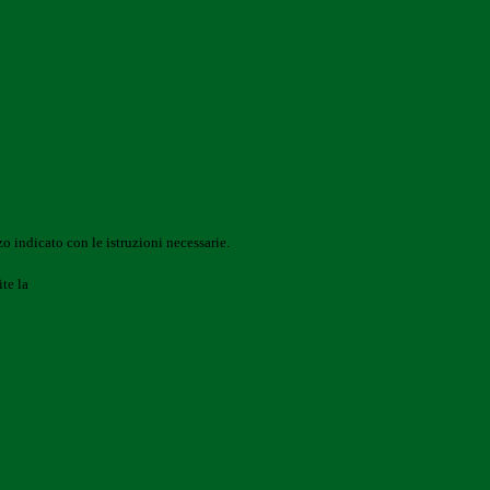
o indicato con le istruzioni necessarie.
ite la
Login Spaggiari