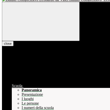
close
Scuola
Panoramica
Presentazione
I luoghi
Le persone
I numeri della scuola