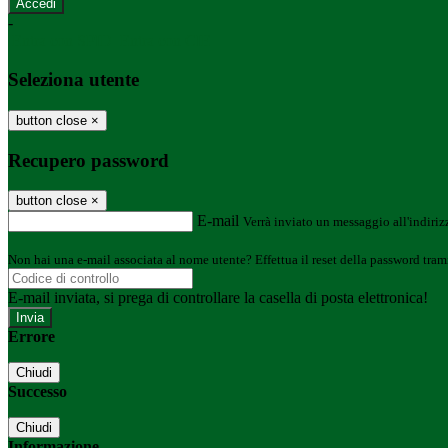
-
Entra con SPID
Entra con CIE
Seleziona utente
button close
×
Recupero password
button close
×
E-mail
Verrà inviato un messaggio all'indirizz
Non hai una e-mail associata al nome utente? Effettua il reset della password tram
E-mail inviata, si prega di controllare la casella di posta elettronica!
Errore
Chiudi
Successo
Chiudi
Informazione