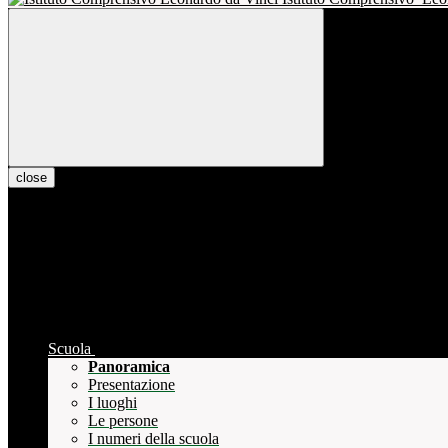
close
Scuola
Panoramica
Presentazione
I luoghi
Le persone
I numeri della scuola