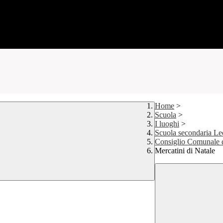
Home
>
Scuola
>
I luoghi
>
Scuola secondaria Le
Consiglio Comunale d
Mercatini di Natale