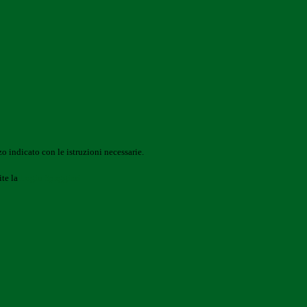
o indicato con le istruzioni necessarie.
ite la
Login Spaggiari