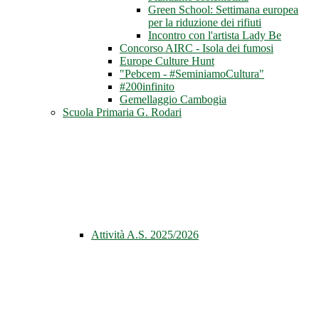
Green School: Settimana europea
per la riduzione dei rifiuti
Incontro con l'artista Lady Be
Concorso AIRC - Isola dei fumosi
Europe Culture Hunt
"Pebcem - #SeminiamoCultura"
#200infinito
Gemellaggio Cambogia
Scuola Primaria G. Rodari
Attività A.S. 2025/2026