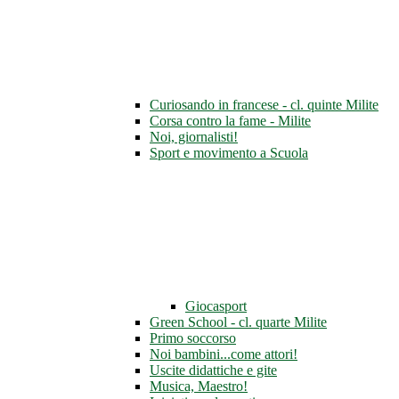
Curiosando in francese - cl. quinte Milite
Corsa contro la fame - Milite
Noi, giornalisti!
Sport e movimento a Scuola
Giocasport
Green School - cl. quarte Milite
Primo soccorso
Noi bambini...come attori!
Uscite didattiche e gite
Musica, Maestro!