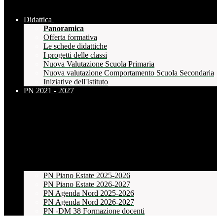
Didattica
Panoramica
Offerta formativa
Le schede didattiche
I progetti delle classi
Nuova Valutazione Scuola Primaria
Nuova valutazione Comportamento Scuola Secondaria
Iniziative dell'Istituto
PN 2021 - 2027
PN Piano Estate 2025-2026
PN Piano Estate 2026-2027
PN Agenda Nord 2025-2026
PN Agenda Nord 2026-2027
PN -DM 38 Formazione docenti