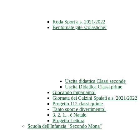
Roda Sport a.s. 2021/2022
Bentornate gite scolastiche!
Uscita didattica Classi seconde
Uscita Didattica Classi prime
Giocando impariamo!
Giornata dei Calzini Spaiati a.s. 2021/2022
Progetto 112 classi quinte
Tanto sport e divertimento!
3, 2, 1... è Natale
Progetto Lettura
Scuola dell'Infanzia "Secondo Mona"