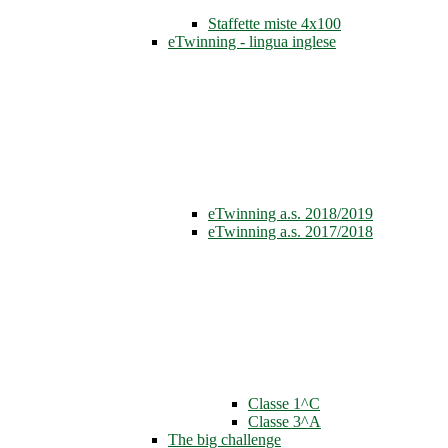
Staffette miste 4x100
eTwinning - lingua inglese
eTwinning a.s. 2018/2019
eTwinning a.s. 2017/2018
Classe 1^C
Classe 3^A
The big challenge