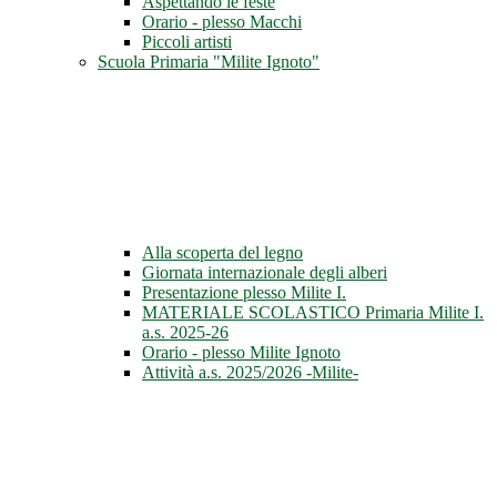
Aspettando le feste
Orario - plesso Macchi
Piccoli artisti
Scuola Primaria "Milite Ignoto"
Alla scoperta del legno
Giornata internazionale degli alberi
Presentazione plesso Milite I.
MATERIALE SCOLASTICO Primaria Milite I.
a.s. 2025-26
Orario - plesso Milite Ignoto
Attività a.s. 2025/2026 -Milite-