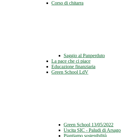
Corso di chitarra
Saggio al Panperduto
La pace che ci piace
Educazione finanziaria
Green School LdV
Green School 13/05/2022
Uscita SIC - Paludi di Arsago
Piantiamo sostenibilità