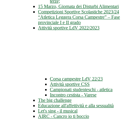
terze;
15 Marzo, Giornata dei Disturbi Alimentari
Competizioni Sportive Scolastiche 2023/24
“Atletica Leggera Corsa Campestre” – Fase
provinciale I e II grado
Attività sportive LdV 2022/2023
Corsa campestre LdV 22/23
Attività sportive CSS
Campionati studenteschi - atletica
Incontro cestista - Varese
The big challenge
Educazione all'affettività e alla sessualità
Let's sing - il musical
AIRC - Cancro io ti boccio