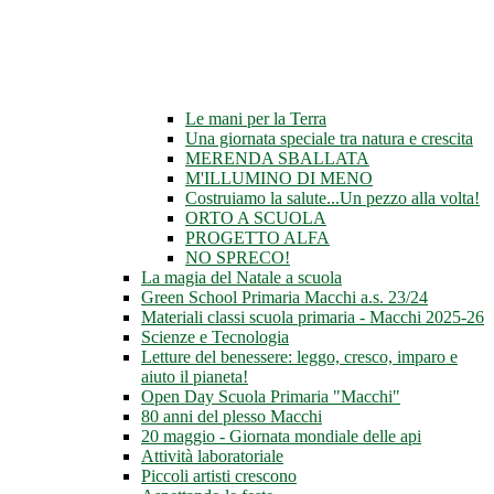
Le mani per la Terra
Una giornata speciale tra natura e crescita
MERENDA SBALLATA
M'ILLUMINO DI MENO
Costruiamo la salute...Un pezzo alla volta!
ORTO A SCUOLA
PROGETTO ALFA
NO SPRECO!
La magia del Natale a scuola
Green School Primaria Macchi a.s. 23/24
Materiali classi scuola primaria - Macchi 2025-26
Scienze e Tecnologia
Letture del benessere: leggo, cresco, imparo e
aiuto il pianeta!
Open Day Scuola Primaria "Macchi"
80 anni del plesso Macchi
20 maggio - Giornata mondiale delle api
Attività laboratoriale
Piccoli artisti crescono