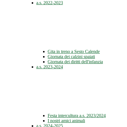
a.s. 2022-2023
Gita in treno a Sesto Calende
Giornata dei calzini spaiati
Giornata dei diritti dell'infanzia
a.s. 2023-2024
Festa intercultura a.s. 2023/2024
I nostri amici animali
a.s. 2024-2025