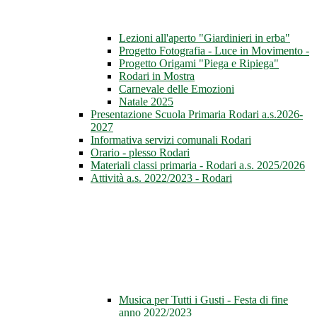
Lezioni all'aperto "Giardinieri in erba"
Progetto Fotografia - Luce in Movimento -
Progetto Origami "Piega e Ripiega"
Rodari in Mostra
Carnevale delle Emozioni
Natale 2025
Presentazione Scuola Primaria Rodari a.s.2026-
2027
Informativa servizi comunali Rodari
Orario - plesso Rodari
Materiali classi primaria - Rodari a.s. 2025/2026
Attività a.s. 2022/2023 - Rodari
Musica per Tutti i Gusti - Festa di fine
anno 2022/2023