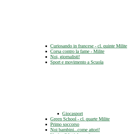
Curiosando in francese - cl. quinte Milite
Corsa contro la fame - Milite
Noi, giornalisti!
Sport e movimento a Scuola
Giocasport
Green School - cl. quarte Milite
Primo soccorso
Noi bambini...come attori!