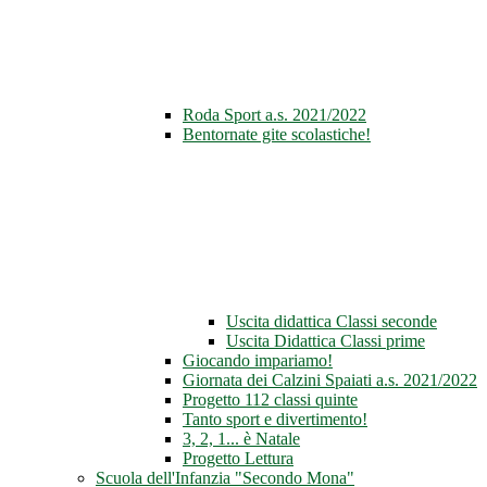
Roda Sport a.s. 2021/2022
Bentornate gite scolastiche!
Uscita didattica Classi seconde
Uscita Didattica Classi prime
Giocando impariamo!
Giornata dei Calzini Spaiati a.s. 2021/2022
Progetto 112 classi quinte
Tanto sport e divertimento!
3, 2, 1... è Natale
Progetto Lettura
Scuola dell'Infanzia "Secondo Mona"