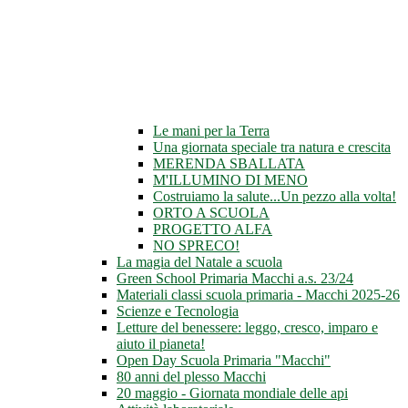
Le mani per la Terra
Una giornata speciale tra natura e crescita
MERENDA SBALLATA
M'ILLUMINO DI MENO
Costruiamo la salute...Un pezzo alla volta!
ORTO A SCUOLA
PROGETTO ALFA
NO SPRECO!
La magia del Natale a scuola
Green School Primaria Macchi a.s. 23/24
Materiali classi scuola primaria - Macchi 2025-26
Scienze e Tecnologia
Letture del benessere: leggo, cresco, imparo e
aiuto il pianeta!
Open Day Scuola Primaria "Macchi"
80 anni del plesso Macchi
20 maggio - Giornata mondiale delle api