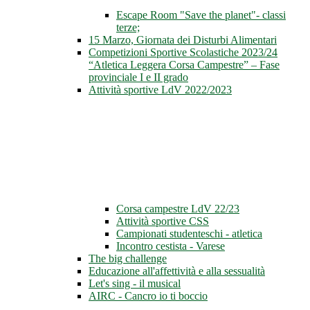
Escape Room "Save the planet"- classi
terze;
15 Marzo, Giornata dei Disturbi Alimentari
Competizioni Sportive Scolastiche 2023/24
“Atletica Leggera Corsa Campestre” – Fase
provinciale I e II grado
Attività sportive LdV 2022/2023
Corsa campestre LdV 22/23
Attività sportive CSS
Campionati studenteschi - atletica
Incontro cestista - Varese
The big challenge
Educazione all'affettività e alla sessualità
Let's sing - il musical
AIRC - Cancro io ti boccio