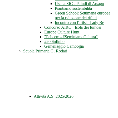
Uscita SIC - Paludi di Arsago
Piantiamo sostenibilità
Green School: Settimana europea
per la riduzione dei rifiuti
Incontro con l'artista Lady Be
Concorso AIRC - Isola dei fumosi
Europe Culture Hunt
"Pebcem - #SeminiamoCultura"
#200infinito
Gemellaggio Cambogia
Scuola Primaria G. Rodari
Attività A.S. 2025/2026