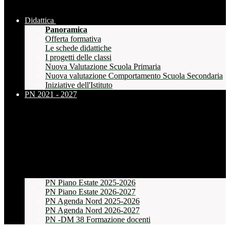
Didattica
Panoramica
Offerta formativa
Le schede didattiche
I progetti delle classi
Nuova Valutazione Scuola Primaria
Nuova valutazione Comportamento Scuola Secondaria
Iniziative dell'Istituto
PN 2021 - 2027
PN Piano Estate 2025-2026
PN Piano Estate 2026-2027
PN Agenda Nord 2025-2026
PN Agenda Nord 2026-2027
PN -DM 38 Formazione docenti