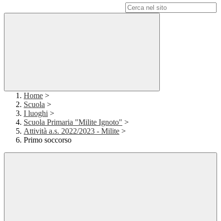
Campo di ricerca per le pagine del sito
Home
>
Scuola
>
I luoghi
>
Scuola Primaria "Milite Ignoto"
>
Attività a.s. 2022/2023 - Milite
>
Primo soccorso