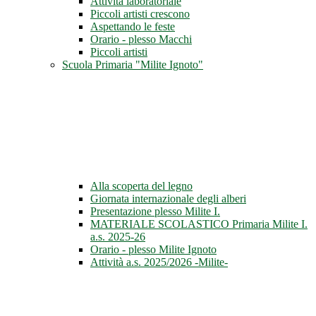
Attività laboratoriale
Piccoli artisti crescono
Aspettando le feste
Orario - plesso Macchi
Piccoli artisti
Scuola Primaria "Milite Ignoto"
Alla scoperta del legno
Giornata internazionale degli alberi
Presentazione plesso Milite I.
MATERIALE SCOLASTICO Primaria Milite I.
a.s. 2025-26
Orario - plesso Milite Ignoto
Attività a.s. 2025/2026 -Milite-