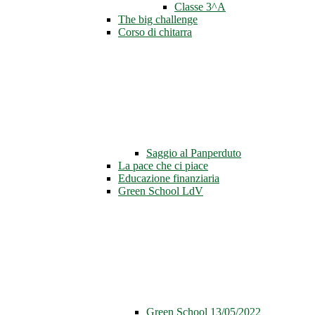
Classe 3^A
The big challenge
Corso di chitarra
Saggio al Panperduto
La pace che ci piace
Educazione finanziaria
Green School LdV
Green School 13/05/2022