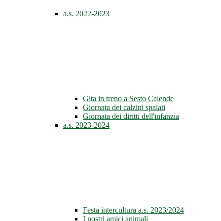
a.s. 2022-2023
Gita in treno a Sesto Calende
Giornata dei calzini spaiati
Giornata dei diritti dell'infanzia
a.s. 2023-2024
Festa intercultura a.s. 2023/2024
I nostri amici animali