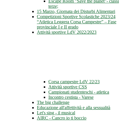
Escape Room "Save the planet"- classi
terze;
15 Marzo, Giornata dei Disturbi Alimentari
Competizioni Sportive Scolastiche 2023/24
“Atletica Leggera Corsa Campestre” – Fase
provinciale I e II grado
Attività sportive LdV 2022/2023
Corsa campestre LdV 22/23
Attività sportive CSS
Campionati studenteschi - atletica
Incontro cestista - Varese
The big challenge
Educazione all'affettività e alla sessualità
Let's sing - il musical
AIRC - Cancro io ti boccio