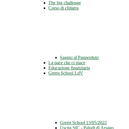
The big challenge
Corso di chitarra
Saggio al Panperduto
La pace che ci piace
Educazione finanziaria
Green School LdV
Green School 13/05/2022
Uscita SIC - Paludi di Arsago