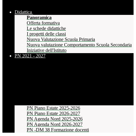
Didattica
Panoramica
Offerta formativa
Le schede didattiche
I progetti delle classi
Nuova Valutazione Scuola Primaria
Nuova valutazione Comportamento Scuola Secondaria
Iniziative dell'Istituto
PN 2021 - 2027
PN Piano Estate 2025-2026
PN Piano Estate 2026-2027
PN Agenda Nord 2025-2026
PN Agenda Nord 2026-2027
PN -DM 38 Formazione docenti