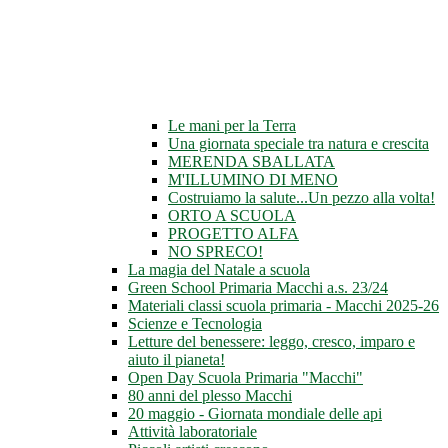
Le mani per la Terra
Una giornata speciale tra natura e crescita
MERENDA SBALLATA
M'ILLUMINO DI MENO
Costruiamo la salute...Un pezzo alla volta!
ORTO A SCUOLA
PROGETTO ALFA
NO SPRECO!
La magia del Natale a scuola
Green School Primaria Macchi a.s. 23/24
Materiali classi scuola primaria - Macchi 2025-26
Scienze e Tecnologia
Letture del benessere: leggo, cresco, imparo e
aiuto il pianeta!
Open Day Scuola Primaria "Macchi"
80 anni del plesso Macchi
20 maggio - Giornata mondiale delle api
Attività laboratoriale