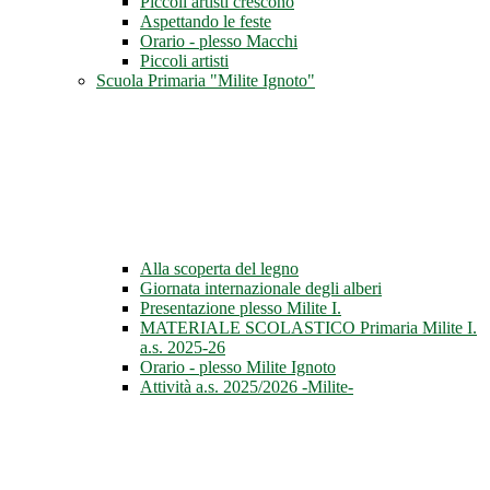
Piccoli artisti crescono
Aspettando le feste
Orario - plesso Macchi
Piccoli artisti
Scuola Primaria "Milite Ignoto"
Alla scoperta del legno
Giornata internazionale degli alberi
Presentazione plesso Milite I.
MATERIALE SCOLASTICO Primaria Milite I.
a.s. 2025-26
Orario - plesso Milite Ignoto
Attività a.s. 2025/2026 -Milite-