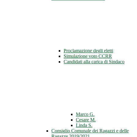
Proclamazione degli eletti
Simulazione voto CCRR
Candidati alla carica di Sindaco
Marco G.
Cesare M.
Linda S.
Consiglio Comunale dei Ragazzi e delle
Ragazze 2019/2021