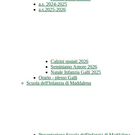
a.s. 2024-2025
a.s.2025-2026
Calzini spaiati 2026
Seminiamo Amore 2026
Natale Infanzia Galli 2025
Orario - plesso Galli
Scuola dell'Infanzia di Maddalena
Presentazione Scuola dell'infanzia di Maddalena