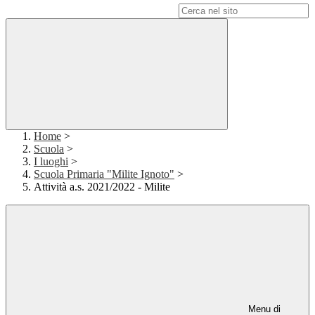
Campo di ricerca per le pagine del sito
Home
>
Scuola
>
I luoghi
>
Scuola Primaria "Milite Ignoto"
>
Attività a.s. 2021/2022 - Milite
Menu di