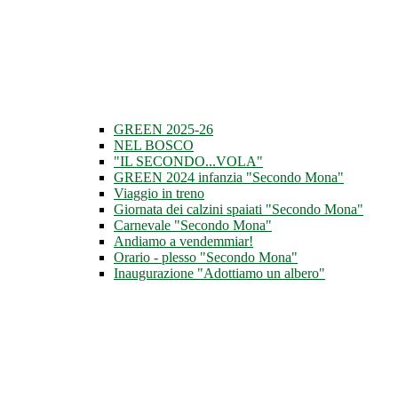
GREEN 2025-26
NEL BOSCO
"IL SECONDO...VOLA"
GREEN 2024 infanzia "Secondo Mona"
Viaggio in treno
Giornata dei calzini spaiati "Secondo Mona"
Carnevale "Secondo Mona"
Andiamo a vendemmiar!
Orario - plesso "Secondo Mona"
Inaugurazione "Adottiamo un albero"