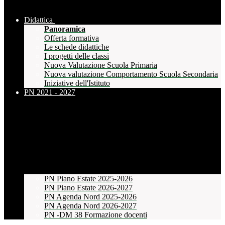
Didattica
Panoramica
Offerta formativa
Le schede didattiche
I progetti delle classi
Nuova Valutazione Scuola Primaria
Nuova valutazione Comportamento Scuola Secondaria
Iniziative dell'Istituto
PN 2021 - 2027
PN Piano Estate 2025-2026
PN Piano Estate 2026-2027
PN Agenda Nord 2025-2026
PN Agenda Nord 2026-2027
PN -DM 38 Formazione docenti