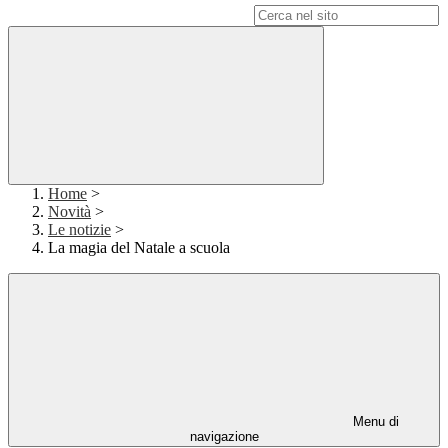
Campo di ricerca per le pagine del sito
Home
>
Novità
>
Le notizie
>
La magia del Natale a scuola
Menu di
navigazione