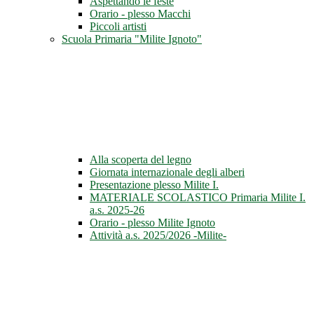
Aspettando le feste
Orario - plesso Macchi
Piccoli artisti
Scuola Primaria "Milite Ignoto"
Alla scoperta del legno
Giornata internazionale degli alberi
Presentazione plesso Milite I.
MATERIALE SCOLASTICO Primaria Milite I.
a.s. 2025-26
Orario - plesso Milite Ignoto
Attività a.s. 2025/2026 -Milite-