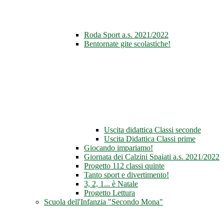
Roda Sport a.s. 2021/2022
Bentornate gite scolastiche!
Uscita didattica Classi seconde
Uscita Didattica Classi prime
Giocando impariamo!
Giornata dei Calzini Spaiati a.s. 2021/2022
Progetto 112 classi quinte
Tanto sport e divertimento!
3, 2, 1... è Natale
Progetto Lettura
Scuola dell'Infanzia "Secondo Mona"