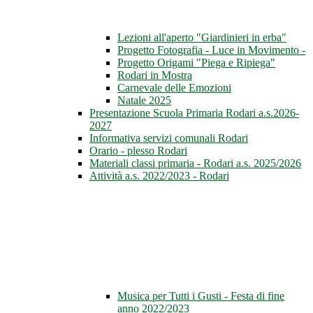
Lezioni all'aperto "Giardinieri in erba"
Progetto Fotografia - Luce in Movimento -
Progetto Origami "Piega e Ripiega"
Rodari in Mostra
Carnevale delle Emozioni
Natale 2025
Presentazione Scuola Primaria Rodari a.s.2026-
2027
Informativa servizi comunali Rodari
Orario - plesso Rodari
Materiali classi primaria - Rodari a.s. 2025/2026
Attività a.s. 2022/2023 - Rodari
Musica per Tutti i Gusti - Festa di fine
anno 2022/2023