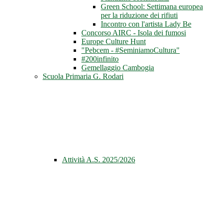
Green School: Settimana europea
per la riduzione dei rifiuti
Incontro con l'artista Lady Be
Concorso AIRC - Isola dei fumosi
Europe Culture Hunt
"Pebcem - #SeminiamoCultura"
#200infinito
Gemellaggio Cambogia
Scuola Primaria G. Rodari
Attività A.S. 2025/2026