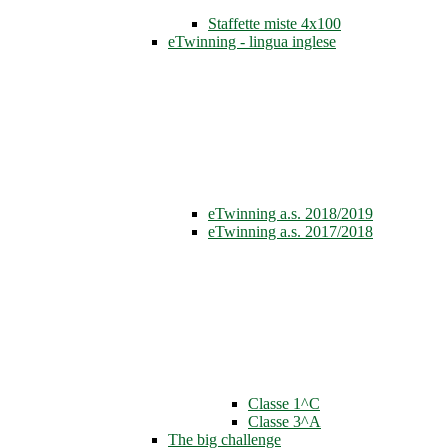
Staffette miste 4x100
eTwinning - lingua inglese
eTwinning a.s. 2018/2019
eTwinning a.s. 2017/2018
Classe 1^C
Classe 3^A
The big challenge