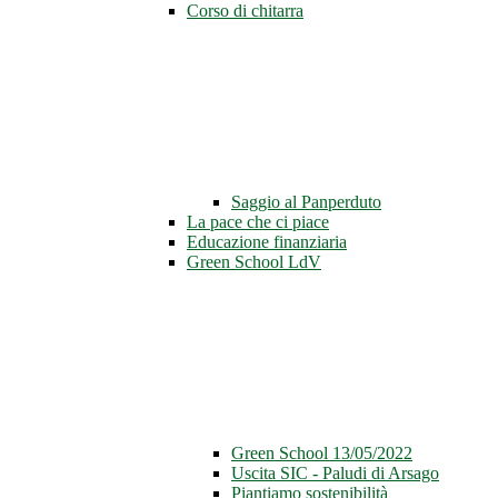
Corso di chitarra
Saggio al Panperduto
La pace che ci piace
Educazione finanziaria
Green School LdV
Green School 13/05/2022
Uscita SIC - Paludi di Arsago
Piantiamo sostenibilità