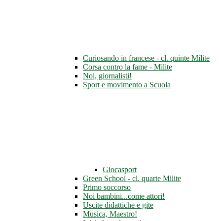
Curiosando in francese - cl. quinte Milite
Corsa contro la fame - Milite
Noi, giornalisti!
Sport e movimento a Scuola
Giocasport
Green School - cl. quarte Milite
Primo soccorso
Noi bambini...come attori!
Uscite didattiche e gite
Musica, Maestro!