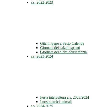
a.s. 2022-2023
Gita in treno a Sesto Calende
Giornata dei calzini spaiati
Giornata dei diritti dell'infanzia
a.s. 2023-2024
Festa intercultura a.s. 2023/2024
I nostri amici animali
a.s. 2024-2025