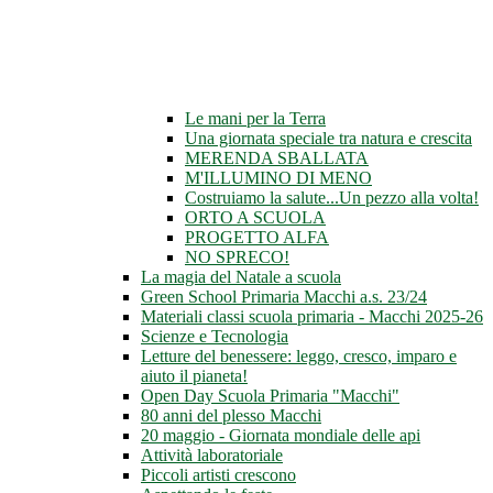
Le mani per la Terra
Una giornata speciale tra natura e crescita
MERENDA SBALLATA
M'ILLUMINO DI MENO
Costruiamo la salute...Un pezzo alla volta!
ORTO A SCUOLA
PROGETTO ALFA
NO SPRECO!
La magia del Natale a scuola
Green School Primaria Macchi a.s. 23/24
Materiali classi scuola primaria - Macchi 2025-26
Scienze e Tecnologia
Letture del benessere: leggo, cresco, imparo e
aiuto il pianeta!
Open Day Scuola Primaria "Macchi"
80 anni del plesso Macchi
20 maggio - Giornata mondiale delle api
Attività laboratoriale
Piccoli artisti crescono