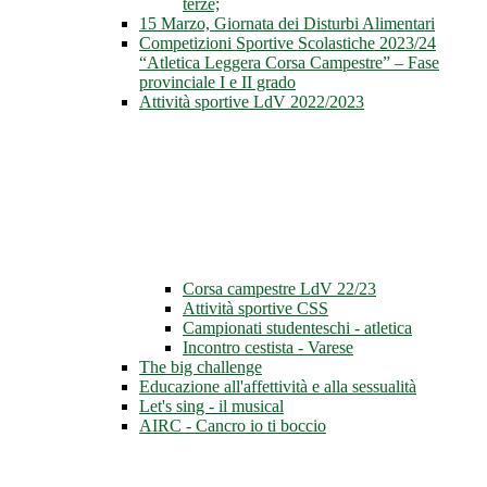
terze;
15 Marzo, Giornata dei Disturbi Alimentari
Competizioni Sportive Scolastiche 2023/24
“Atletica Leggera Corsa Campestre” – Fase
provinciale I e II grado
Attività sportive LdV 2022/2023
Corsa campestre LdV 22/23
Attività sportive CSS
Campionati studenteschi - atletica
Incontro cestista - Varese
The big challenge
Educazione all'affettività e alla sessualità
Let's sing - il musical
AIRC - Cancro io ti boccio