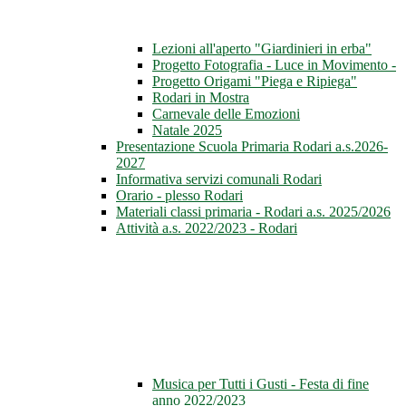
Lezioni all'aperto "Giardinieri in erba"
Progetto Fotografia - Luce in Movimento -
Progetto Origami "Piega e Ripiega"
Rodari in Mostra
Carnevale delle Emozioni
Natale 2025
Presentazione Scuola Primaria Rodari a.s.2026-
2027
Informativa servizi comunali Rodari
Orario - plesso Rodari
Materiali classi primaria - Rodari a.s. 2025/2026
Attività a.s. 2022/2023 - Rodari
Musica per Tutti i Gusti - Festa di fine
anno 2022/2023