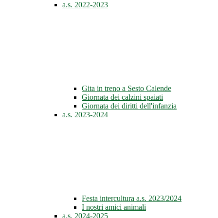
a.s. 2022-2023
Gita in treno a Sesto Calende
Giornata dei calzini spaiati
Giornata dei diritti dell'infanzia
a.s. 2023-2024
Festa intercultura a.s. 2023/2024
I nostri amici animali
a.s. 2024-2025