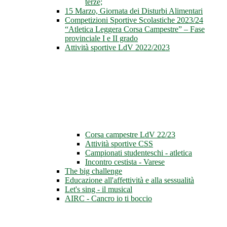
terze;
15 Marzo, Giornata dei Disturbi Alimentari
Competizioni Sportive Scolastiche 2023/24
“Atletica Leggera Corsa Campestre” – Fase
provinciale I e II grado
Attività sportive LdV 2022/2023
Corsa campestre LdV 22/23
Attività sportive CSS
Campionati studenteschi - atletica
Incontro cestista - Varese
The big challenge
Educazione all'affettività e alla sessualità
Let's sing - il musical
AIRC - Cancro io ti boccio