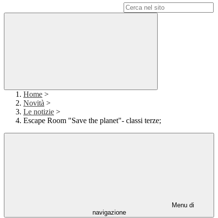
Campo di ricerca per le pagine del sito
Home
>
Novità
>
Le notizie
>
Escape Room "Save the planet"- classi terze;
Menu di
navigazione