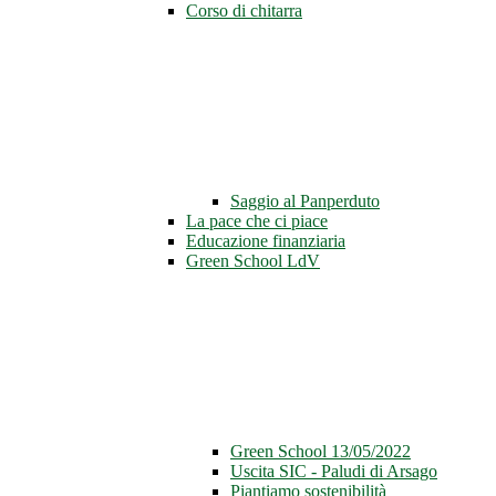
Corso di chitarra
Saggio al Panperduto
La pace che ci piace
Educazione finanziaria
Green School LdV
Green School 13/05/2022
Uscita SIC - Paludi di Arsago
Piantiamo sostenibilità