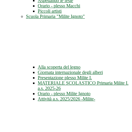
Aspettando le feste
Orario - plesso Macchi
Piccoli artisti
Scuola Primaria "Milite Ignoto"
Alla scoperta del legno
Giornata internazionale degli alberi
Presentazione plesso Milite I.
MATERIALE SCOLASTICO Primaria Milite I.
a.s. 2025-26
Orario - plesso Milite Ignoto
Attività a.s. 2025/2026 -Milite-