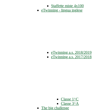
Staffette miste 4x100
eTwinning - lingua inglese
eTwinning a.s. 2018/2019
eTwinning a.s. 2017/2018
Classe 1^C
Classe 3^A
The big challenge