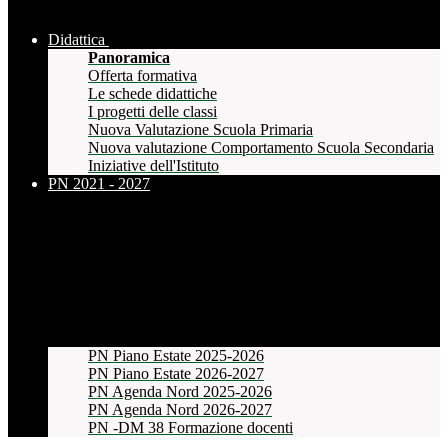
Didattica
Panoramica
Offerta formativa
Le schede didattiche
I progetti delle classi
Nuova Valutazione Scuola Primaria
Nuova valutazione Comportamento Scuola Secondaria
Iniziative dell'Istituto
PN 2021 - 2027
PN Piano Estate 2025-2026
PN Piano Estate 2026-2027
PN Agenda Nord 2025-2026
PN Agenda Nord 2026-2027
PN -DM 38 Formazione docenti