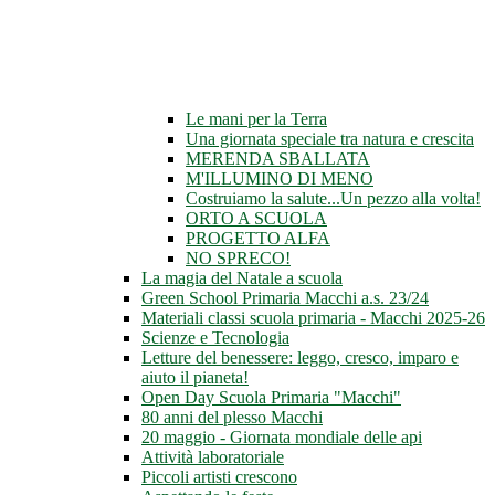
Le mani per la Terra
Una giornata speciale tra natura e crescita
MERENDA SBALLATA
M'ILLUMINO DI MENO
Costruiamo la salute...Un pezzo alla volta!
ORTO A SCUOLA
PROGETTO ALFA
NO SPRECO!
La magia del Natale a scuola
Green School Primaria Macchi a.s. 23/24
Materiali classi scuola primaria - Macchi 2025-26
Scienze e Tecnologia
Letture del benessere: leggo, cresco, imparo e
aiuto il pianeta!
Open Day Scuola Primaria "Macchi"
80 anni del plesso Macchi
20 maggio - Giornata mondiale delle api
Attività laboratoriale
Piccoli artisti crescono