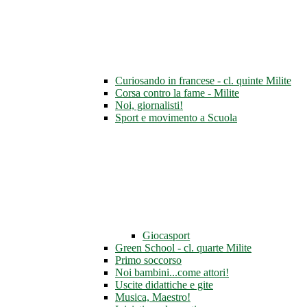
Curiosando in francese - cl. quinte Milite
Corsa contro la fame - Milite
Noi, giornalisti!
Sport e movimento a Scuola
Giocasport
Green School - cl. quarte Milite
Primo soccorso
Noi bambini...come attori!
Uscite didattiche e gite
Musica, Maestro!