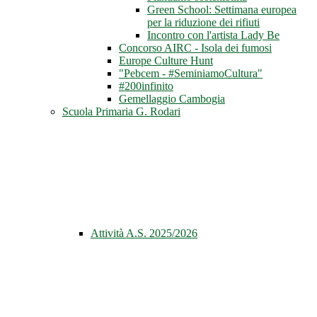
Green School: Settimana europea
per la riduzione dei rifiuti
Incontro con l'artista Lady Be
Concorso AIRC - Isola dei fumosi
Europe Culture Hunt
"Pebcem - #SeminiamoCultura"
#200infinito
Gemellaggio Cambogia
Scuola Primaria G. Rodari
Attività A.S. 2025/2026