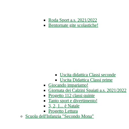
Roda Sport a.s. 2021/2022
Bentornate gite scolastiche!
Uscita didattica Classi seconde
Uscita Didattica Classi prime
Giocando impariamo!
Giornata dei Calzini Spaiati a.s. 2021/2022
Progetto 112 classi quinte
Tanto sport e divertimento!
3, 2, 1... è Natale
Progetto Lettura
Scuola dell'Infanzia "Secondo Mona"