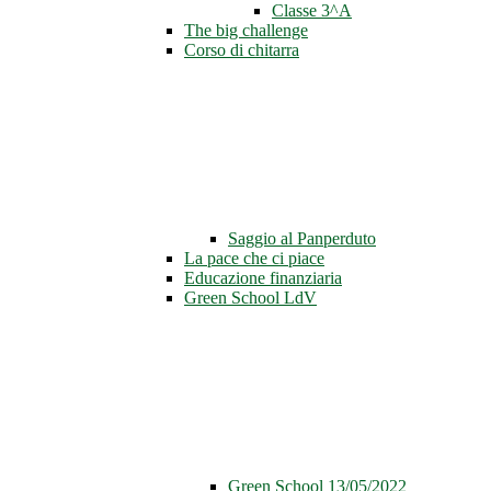
Classe 3^A
The big challenge
Corso di chitarra
Saggio al Panperduto
La pace che ci piace
Educazione finanziaria
Green School LdV
Green School 13/05/2022