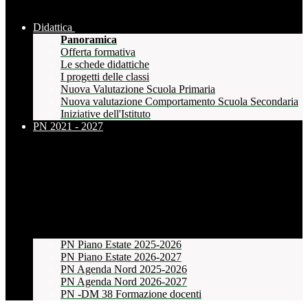
Didattica
Panoramica
Offerta formativa
Le schede didattiche
I progetti delle classi
Nuova Valutazione Scuola Primaria
Nuova valutazione Comportamento Scuola Secondaria
Iniziative dell'Istituto
PN 2021 - 2027
PN Piano Estate 2025-2026
PN Piano Estate 2026-2027
PN Agenda Nord 2025-2026
PN Agenda Nord 2026-2027
PN -DM 38 Formazione docenti