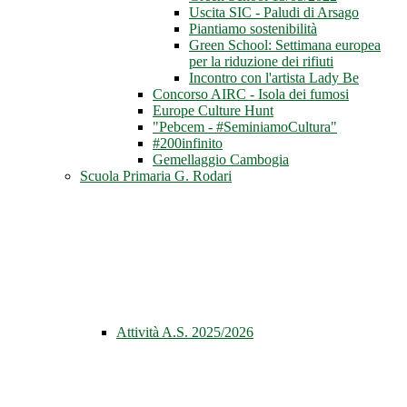
Uscita SIC - Paludi di Arsago
Piantiamo sostenibilità
Green School: Settimana europea
per la riduzione dei rifiuti
Incontro con l'artista Lady Be
Concorso AIRC - Isola dei fumosi
Europe Culture Hunt
"Pebcem - #SeminiamoCultura"
#200infinito
Gemellaggio Cambogia
Scuola Primaria G. Rodari
Attività A.S. 2025/2026