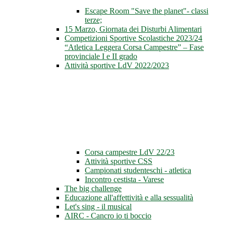
Escape Room "Save the planet"- classi
terze;
15 Marzo, Giornata dei Disturbi Alimentari
Competizioni Sportive Scolastiche 2023/24
“Atletica Leggera Corsa Campestre” – Fase
provinciale I e II grado
Attività sportive LdV 2022/2023
Corsa campestre LdV 22/23
Attività sportive CSS
Campionati studenteschi - atletica
Incontro cestista - Varese
The big challenge
Educazione all'affettività e alla sessualità
Let's sing - il musical
AIRC - Cancro io ti boccio