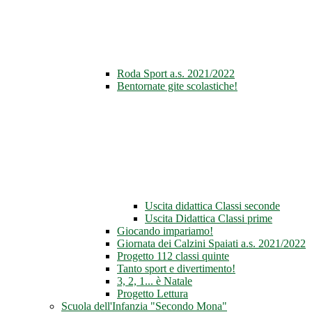
Roda Sport a.s. 2021/2022
Bentornate gite scolastiche!
Uscita didattica Classi seconde
Uscita Didattica Classi prime
Giocando impariamo!
Giornata dei Calzini Spaiati a.s. 2021/2022
Progetto 112 classi quinte
Tanto sport e divertimento!
3, 2, 1... è Natale
Progetto Lettura
Scuola dell'Infanzia "Secondo Mona"