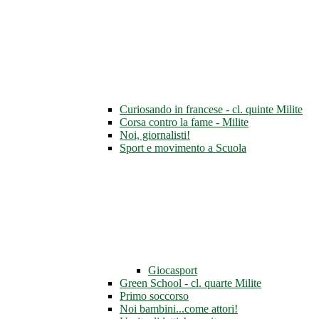
Curiosando in francese - cl. quinte Milite
Corsa contro la fame - Milite
Noi, giornalisti!
Sport e movimento a Scuola
Giocasport
Green School - cl. quarte Milite
Primo soccorso
Noi bambini...come attori!