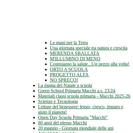
Le mani per la Terra
Una giornata speciale tra natura e crescita
MERENDA SBALLATA
M'ILLUMINO DI MENO
Costruiamo la salute...Un pezzo alla volta!
ORTO A SCUOLA
PROGETTO ALFA
NO SPRECO!
La magia del Natale a scuola
Green School Primaria Macchi a.s. 23/24
Materiali classi scuola primaria - Macchi 2025-26
Scienze e Tecnologia
Letture del benessere: leggo, cresco, imparo e
aiuto il pianeta!
Open Day Scuola Primaria "Macchi"
80 anni del plesso Macchi
20 maggio - Giornata mondiale delle api