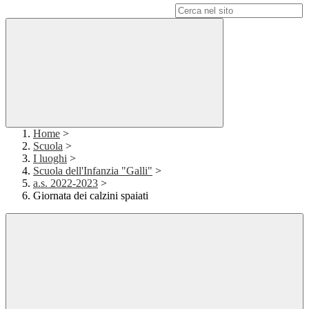
Campo di ricerca per le pagine del sito
Home
>
Scuola
>
I luoghi
>
Scuola dell'Infanzia "Galli"
>
a.s. 2022-2023
>
Giornata dei calzini spaiati