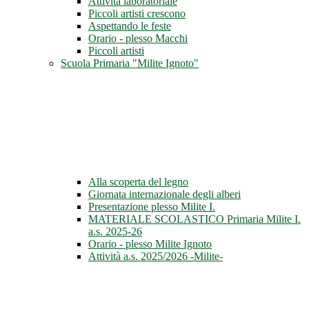
Attività laboratoriale
Piccoli artisti crescono
Aspettando le feste
Orario - plesso Macchi
Piccoli artisti
Scuola Primaria "Milite Ignoto"
Alla scoperta del legno
Giornata internazionale degli alberi
Presentazione plesso Milite I.
MATERIALE SCOLASTICO Primaria Milite I.
a.s. 2025-26
Orario - plesso Milite Ignoto
Attività a.s. 2025/2026 -Milite-