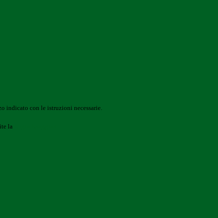
o indicato con le istruzioni necessarie.
ite la
Login Spaggiari