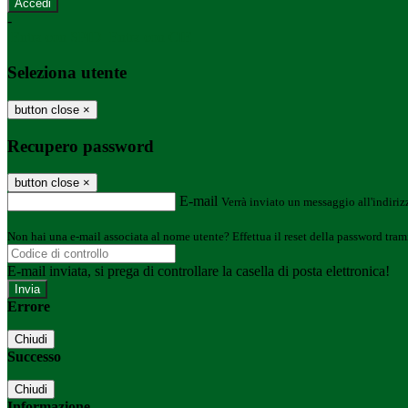
-
Entra con SPID
Entra con CIE
Seleziona utente
button close
×
Recupero password
button close
×
E-mail
Verrà inviato un messaggio all'indirizz
Non hai una e-mail associata al nome utente? Effettua il reset della password tram
E-mail inviata, si prega di controllare la casella di posta elettronica!
Errore
Chiudi
Successo
Chiudi
Informazione