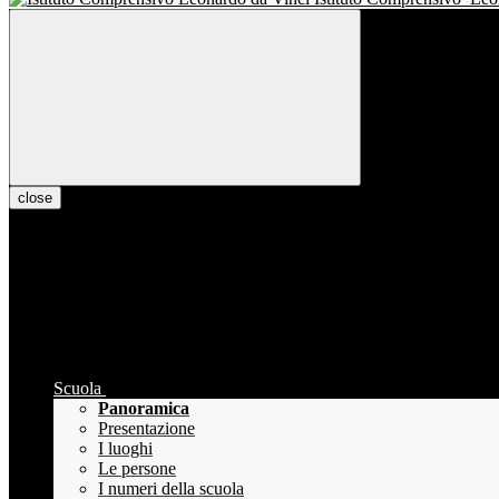
close
Scuola
Panoramica
Presentazione
I luoghi
Le persone
I numeri della scuola