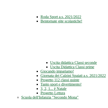
Roda Sport a.s. 2021/2022
Bentornate gite scolastiche!
Uscita didattica Classi seconde
Uscita Didattica Classi prime
Giocando impariamo!
Giornata dei Calzini Spaiati a.s. 2021/2022
Progetto 112 classi quinte
Tanto sport e divertimento!
3, 2, 1... è Natale
Progetto Lettura
Scuola dell'Infanzia "Secondo Mona"