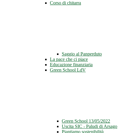
Corso di chitarra
Saggio al Panperduto
La pace che ci piace
Educazione finanziaria
Green School LdV
Green School 13/05/2022
Uscita SIC - Paludi di Arsago
Piantiamo sostenibilità