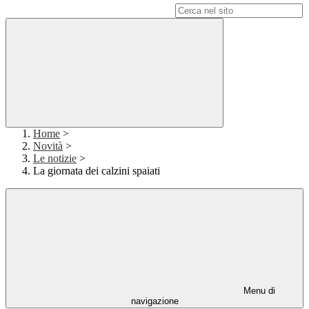
Campo di ricerca per le pagine del sito
Home
>
Novità
>
Le notizie
>
La giornata dei calzini spaiati
Menu di
navigazione