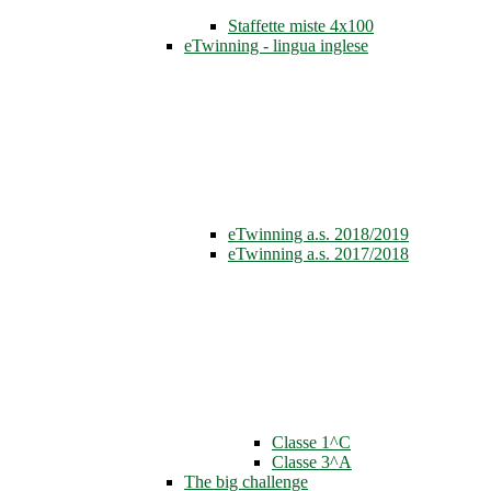
Staffette miste 4x100
eTwinning - lingua inglese
eTwinning a.s. 2018/2019
eTwinning a.s. 2017/2018
Classe 1^C
Classe 3^A
The big challenge