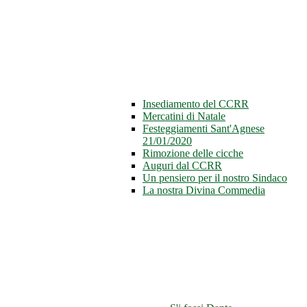
Insediamento del CCRR
Mercatini di Natale
Festeggiamenti Sant'Agnese
21/01/2020
Rimozione delle cicche
Auguri dal CCRR
Un pensiero per il nostro Sindaco
La nostra Divina Commedia