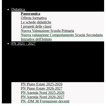
Didattica
Panoramica
Offerta formativa
Le schede didattiche
I progetti delle classi
Nuova Valutazione Scuola Primaria
Nuova valutazione Comportamento Scuola Secondaria
Iniziative dell'Istituto
PN 2021 - 2027
PN Piano Estate 2025-2026
PN Piano Estate 2026-2027
PN Agenda Nord 2025-2026
PN Agenda Nord 2026-2027
PN -DM 38 Formazione docenti