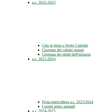
a.s. 2022-2023
Gita in treno a Sesto Calende
Giornata dei calzini spaiati
Giornata dei diritti dell'infanzia
a.s. 2023-2024
Festa intercultura a.s. 2023/2024
I nostri amici animali
a.s. 2024-2025