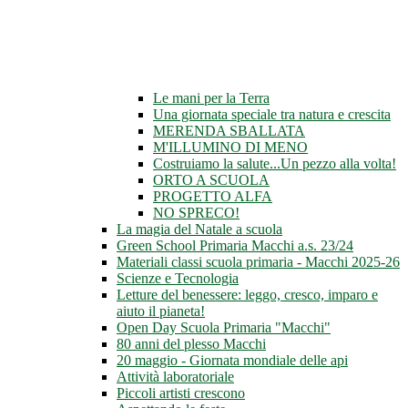
Le mani per la Terra
Una giornata speciale tra natura e crescita
MERENDA SBALLATA
M'ILLUMINO DI MENO
Costruiamo la salute...Un pezzo alla volta!
ORTO A SCUOLA
PROGETTO ALFA
NO SPRECO!
La magia del Natale a scuola
Green School Primaria Macchi a.s. 23/24
Materiali classi scuola primaria - Macchi 2025-26
Scienze e Tecnologia
Letture del benessere: leggo, cresco, imparo e
aiuto il pianeta!
Open Day Scuola Primaria "Macchi"
80 anni del plesso Macchi
20 maggio - Giornata mondiale delle api
Attività laboratoriale
Piccoli artisti crescono