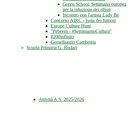
Green School: Settimana europea
per la riduzione dei rifiuti
Incontro con l'artista Lady Be
Concorso AIRC - Isola dei fumosi
Europe Culture Hunt
"Pebcem - #SeminiamoCultura"
#200infinito
Gemellaggio Cambogia
Scuola Primaria G. Rodari
Attività A.S. 2025/2026