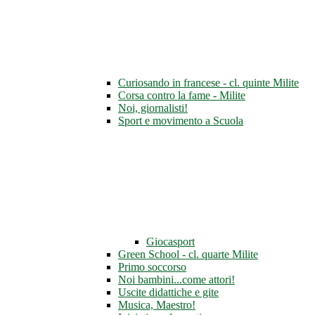
Curiosando in francese - cl. quinte Milite
Corsa contro la fame - Milite
Noi, giornalisti!
Sport e movimento a Scuola
Giocasport
Green School - cl. quarte Milite
Primo soccorso
Noi bambini...come attori!
Uscite didattiche e gite
Musica, Maestro!