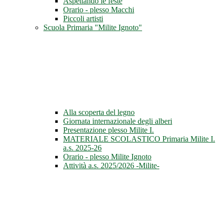
Aspettando le feste
Orario - plesso Macchi
Piccoli artisti
Scuola Primaria "Milite Ignoto"
Alla scoperta del legno
Giornata internazionale degli alberi
Presentazione plesso Milite I.
MATERIALE SCOLASTICO Primaria Milite I.
a.s. 2025-26
Orario - plesso Milite Ignoto
Attività a.s. 2025/2026 -Milite-