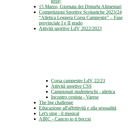
terze;
15 Marzo, Giornata dei Disturbi Alimentari
Competizioni Sportive Scolastiche 2023/24
“Atletica Leggera Corsa Campestre” – Fase
provinciale I e II grado
Attività sportive LdV 2022/2023
Corsa campestre LdV 22/23
Attività sportive CSS
Campionati studenteschi - atletica
Incontro cestista - Varese
The big challenge
Educazione all'affettività e alla sessualità
Let's sing - il musical
AIRC - Cancro io ti boccio