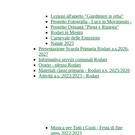
Lezioni all'aperto "Giardinieri in erba"
Progetto Fotografia - Luce in Movimento -
Progetto Origami "Piega e Ripiega"
Rodari in Mostra
Carnevale delle Emozioni
Natale 2025
Presentazione Scuola Primaria Rodari a.s.2026-
2027
Informativa servizi comunali Rodari
Orario - plesso Rodari
Materiali classi primaria - Rodari a.s. 2025/2026
Attività a.s. 2022/2023 - Rodari
Musica per Tutti i Gusti - Festa di fine
anno 2022/2023