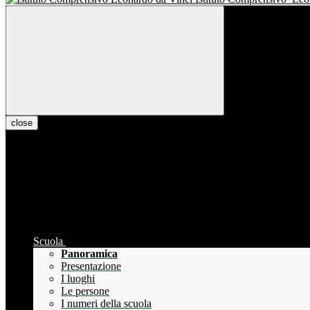
close
Scuola
Panoramica
Presentazione
I luoghi
Le persone
I numeri della scuola