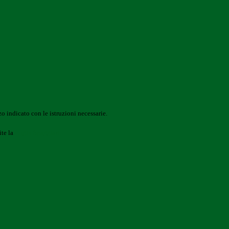
o indicato con le istruzioni necessarie.
ite la
Login Spaggiari