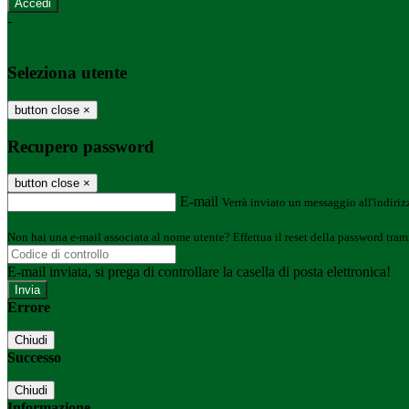
-
Entra con SPID
Entra con CIE
Seleziona utente
button close
×
Recupero password
button close
×
E-mail
Verrà inviato un messaggio all'indirizz
Non hai una e-mail associata al nome utente? Effettua il reset della password tram
E-mail inviata, si prega di controllare la casella di posta elettronica!
Errore
Chiudi
Successo
Chiudi
Informazione