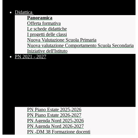
Didattica
Panoramica
Offerta formativa
Le schede didattiche
I progetti delle classi
Nuova Valutazione Scuola Primaria
Nuova valutazione Comportamento Scuola Secondaria
Iniziative dell'Istituto
PN 2021 - 2027
PN Piano Estate 2025-2026
PN Piano Estate 2026-2027
PN Agenda Nord 2025-2026
PN Agenda Nord 2026-2027
PN -DM 38 Formazione docenti