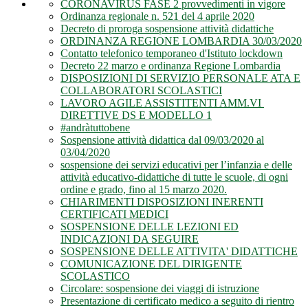
CORONAVIRUS FASE 2 provvedimenti in vigore
Ordinanza regionale n. 521 del 4 aprile 2020
Decreto di proroga sospensione attività didattiche
ORDINANZA REGIONE LOMBARDIA 30/03/2020
Contatto telefonico temporaneo d'Istituto lockdown
Decreto 22 marzo e ordinanza Regione Lombardia
DISPOSIZIONI DI SERVIZIO PERSONALE ATA E
COLLABORATORI SCOLASTICI
LAVORO AGILE ASSISTITENTI AMM.VI
DIRETTIVE DS E MODELLO 1
#andràtuttobene
Sospensione attività didattica dal 09/03/2020 al
03/04/2020
sospensione dei servizi educativi per l’infanzia e delle
attività educativo-didattiche di tutte le scuole, di ogni
ordine e grado, fino al 15 marzo 2020.
CHIARIMENTI DISPOSIZIONI INERENTI
CERTIFICATI MEDICI
SOSPENSIONE DELLE LEZIONI ED
INDICAZIONI DA SEGUIRE
SOSPENSIONE DELLE ATTIVITA' DIDATTICHE
COMUNICAZIONE DEL DIRIGENTE
SCOLASTICO
Circolare: sospensione dei viaggi di istruzione
Presentazione di certificato medico a seguito di rientro