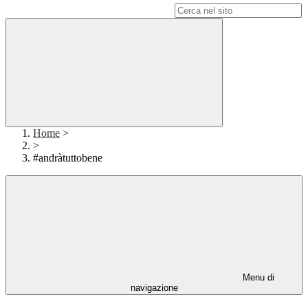
Campo di ricerca per le pagine del sito
Home
>
>
#andràtuttobene
Menu di
navigazione