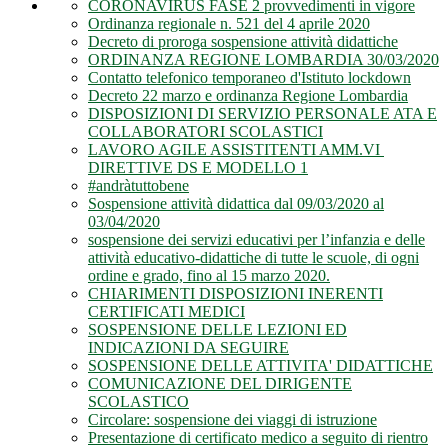
CORONAVIRUS FASE 2 provvedimenti in vigore
Ordinanza regionale n. 521 del 4 aprile 2020
Decreto di proroga sospensione attività didattiche
ORDINANZA REGIONE LOMBARDIA 30/03/2020
Contatto telefonico temporaneo d'Istituto lockdown
Decreto 22 marzo e ordinanza Regione Lombardia
DISPOSIZIONI DI SERVIZIO PERSONALE ATA E
COLLABORATORI SCOLASTICI
LAVORO AGILE ASSISTITENTI AMM.VI
DIRETTIVE DS E MODELLO 1
#andràtuttobene
Sospensione attività didattica dal 09/03/2020 al
03/04/2020
sospensione dei servizi educativi per l’infanzia e delle
attività educativo-didattiche di tutte le scuole, di ogni
ordine e grado, fino al 15 marzo 2020.
CHIARIMENTI DISPOSIZIONI INERENTI
CERTIFICATI MEDICI
SOSPENSIONE DELLE LEZIONI ED
INDICAZIONI DA SEGUIRE
SOSPENSIONE DELLE ATTIVITA' DIDATTICHE
COMUNICAZIONE DEL DIRIGENTE
SCOLASTICO
Circolare: sospensione dei viaggi di istruzione
Presentazione di certificato medico a seguito di rientro