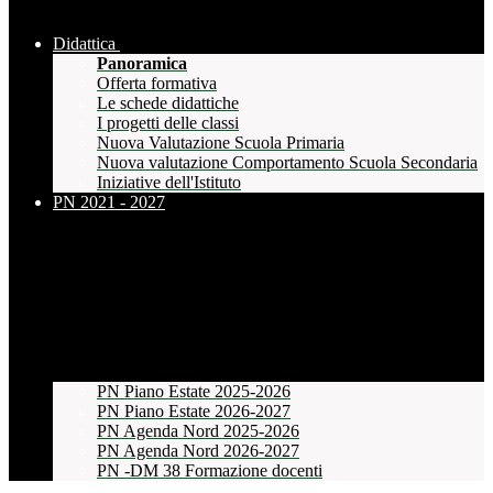
Didattica
Panoramica
Offerta formativa
Le schede didattiche
I progetti delle classi
Nuova Valutazione Scuola Primaria
Nuova valutazione Comportamento Scuola Secondaria
Iniziative dell'Istituto
PN 2021 - 2027
PN Piano Estate 2025-2026
PN Piano Estate 2026-2027
PN Agenda Nord 2025-2026
PN Agenda Nord 2026-2027
PN -DM 38 Formazione docenti