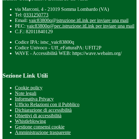
via Marconi, 4 - 21019 Somma Lombardo (VA)
Tel:
0331250773
Email:
vaic83800q@istruzione.it
Link per inviare una mail
PEC:
vaic83800q@pec.istruzione.it
Link per inviare una mail
C.F.: 82011840129
Codice IPA: istsc_vaic83800q
Codice Univoco - Uff_eFatturaPA: UFIT2P
WAVE - Accessibilità WEB: https://wave.webaim.org/
Sezione Link Utili
Cookie policy
Note legali
Informativa Privacy
Ufficio Relazioni con il Pubblico
Dichiarazione di accessibilità
Obiettivi di accessibilità
Whistleblowing
Gestione consensi cookie
Amministrazione trasparente