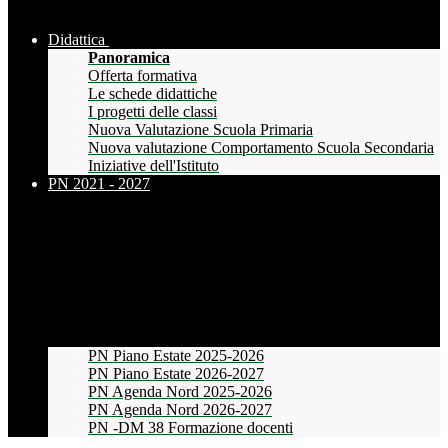
Didattica
Panoramica
Offerta formativa
Le schede didattiche
I progetti delle classi
Nuova Valutazione Scuola Primaria
Nuova valutazione Comportamento Scuola Secondaria
Iniziative dell'Istituto
PN 2021 - 2027
PN Piano Estate 2025-2026
PN Piano Estate 2026-2027
PN Agenda Nord 2025-2026
PN Agenda Nord 2026-2027
PN -DM 38 Formazione docenti