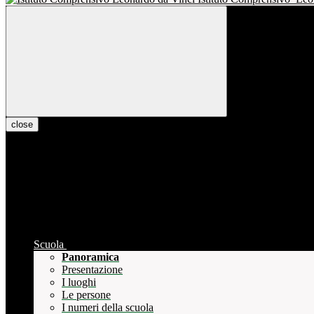
close
Scuola
Panoramica
Presentazione
I luoghi
Le persone
I numeri della scuola