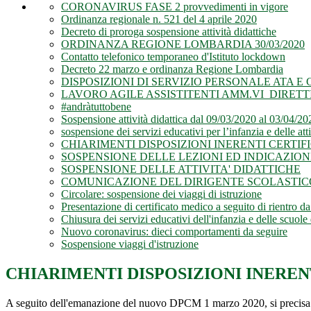
CORONAVIRUS FASE 2 provvedimenti in vigore
Ordinanza regionale n. 521 del 4 aprile 2020
Decreto di proroga sospensione attività didattiche
ORDINANZA REGIONE LOMBARDIA 30/03/2020
Contatto telefonico temporaneo d'Istituto lockdown
Decreto 22 marzo e ordinanza Regione Lombardia
DISPOSIZIONI DI SERVIZIO PERSONALE ATA 
LAVORO AGILE ASSISTITENTI AMM.VI DIRETT
#andràtuttobene
Sospensione attività didattica dal 09/03/2020 al 03/04/20
sospensione dei servizi educativi per l’infanzia e delle att
CHIARIMENTI DISPOSIZIONI INERENTI CERTIFI
SOSPENSIONE DELLE LEZIONI ED INDICAZION
SOSPENSIONE DELLE ATTIVITA' DIDATTICHE
COMUNICAZIONE DEL DIRIGENTE SCOLASTIC
Circolare: sospensione dei viaggi di istruzione
Presentazione di certificato medico a seguito di rientro da
Chiusura dei servizi educativi dell'infanzia e delle scuole
Nuovo coronavirus: dieci comportamenti da seguire
Sospensione viaggi d'istruzione
CHIARIMENTI DISPOSIZIONI INEREN
A seguito dell'emanazione del nuovo DPCM 1 marzo 2020, si precisa che