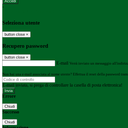
-
Entra con SPID
Entra con CIE
Seleziona utente
button close
×
Recupero password
button close
×
E-mail
Verrà inviato un messaggio all'indirizz
Non hai una e-mail associata al nome utente? Effettua il reset della password tram
E-mail inviata, si prega di controllare la casella di posta elettronica!
Errore
Chiudi
Successo
Chiudi
Informazione