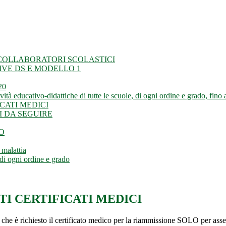
E COLLABORATORI SCOLASTICI
IVE DS E MODELLO 1
20
ività educativo-didattiche di tutte le scuole, di ogni ordine e grado, fin
CATI MEDICI
I DA SEGUIRE
O
 malattia
 di ogni ordine e grado
TI CERTIFICATI MEDICI
 è richiesto il certificato medico per la riammissione SOLO per assenze