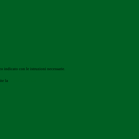
o indicato con le istruzioni necessarie.
ite la
Login Spaggiari