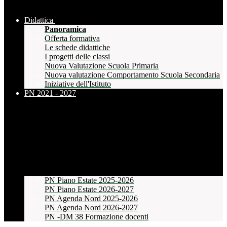
Didattica
Panoramica
Offerta formativa
Le schede didattiche
I progetti delle classi
Nuova Valutazione Scuola Primaria
Nuova valutazione Comportamento Scuola Secondaria
Iniziative dell'Istituto
PN 2021 - 2027
PN Piano Estate 2025-2026
PN Piano Estate 2026-2027
PN Agenda Nord 2025-2026
PN Agenda Nord 2026-2027
PN -DM 38 Formazione docenti