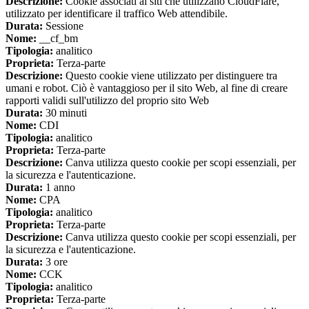
Descrizione:
Cookie associati ai siti che utilizzano CloudFlare,
utilizzato per identificare il traffico Web attendibile.
Durata:
Sessione
Nome:
__cf_bm
Tipologia:
analitico
Proprieta:
Terza-parte
Descrizione:
Questo cookie viene utilizzato per distinguere tra
umani e robot. Ciò è vantaggioso per il sito Web, al fine di creare
rapporti validi sull'utilizzo del proprio sito Web
Durata:
30 minuti
Nome:
CDI
Tipologia:
analitico
Proprieta:
Terza-parte
Descrizione:
Canva utilizza questo cookie per scopi essenziali, per
la sicurezza e l'autenticazione.
Durata:
1 anno
Nome:
CPA
Tipologia:
analitico
Proprieta:
Terza-parte
Descrizione:
Canva utilizza questo cookie per scopi essenziali, per
la sicurezza e l'autenticazione.
Durata:
3 ore
Nome:
CCK
Tipologia:
analitico
Proprieta:
Terza-parte