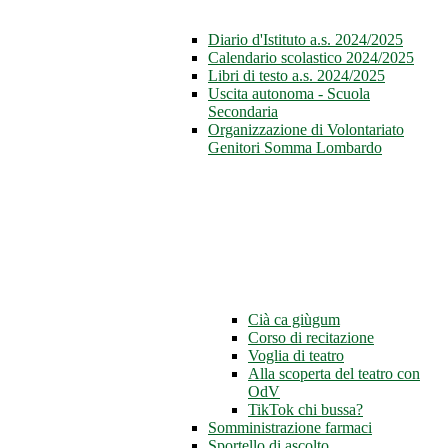
Diario d'Istituto a.s. 2024/2025
Calendario scolastico 2024/2025
Libri di testo a.s. 2024/2025
Uscita autonoma - Scuola
Secondaria
Organizzazione di Volontariato
Genitori Somma Lombardo
Cià ca giùgum
Corso di recitazione
Voglia di teatro
Alla scoperta del teatro con
OdV
TikTok chi bussa?
Somministrazione farmaci
Sportello di ascolto