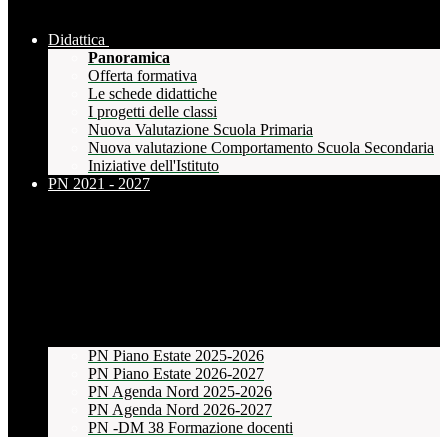
Didattica
Panoramica
Offerta formativa
Le schede didattiche
I progetti delle classi
Nuova Valutazione Scuola Primaria
Nuova valutazione Comportamento Scuola Secondaria
Iniziative dell'Istituto
PN 2021 - 2027
PN Piano Estate 2025-2026
PN Piano Estate 2026-2027
PN Agenda Nord 2025-2026
PN Agenda Nord 2026-2027
PN -DM 38 Formazione docenti