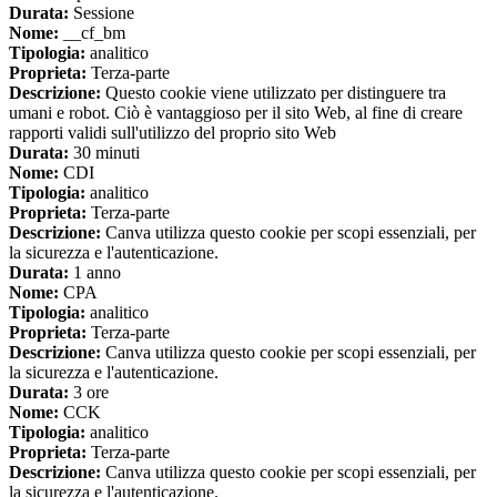
Durata:
Sessione
Nome:
__cf_bm
Tipologia:
analitico
Proprieta:
Terza-parte
Descrizione:
Questo cookie viene utilizzato per distinguere tra
umani e robot. Ciò è vantaggioso per il sito Web, al fine di creare
rapporti validi sull'utilizzo del proprio sito Web
Durata:
30 minuti
Nome:
CDI
Tipologia:
analitico
Proprieta:
Terza-parte
Descrizione:
Canva utilizza questo cookie per scopi essenziali, per
la sicurezza e l'autenticazione.
Durata:
1 anno
Nome:
CPA
Tipologia:
analitico
Proprieta:
Terza-parte
Descrizione:
Canva utilizza questo cookie per scopi essenziali, per
la sicurezza e l'autenticazione.
Durata:
3 ore
Nome:
CCK
Tipologia:
analitico
Proprieta:
Terza-parte
Descrizione:
Canva utilizza questo cookie per scopi essenziali, per
la sicurezza e l'autenticazione.