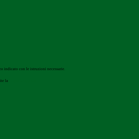
o indicato con le istruzioni necessarie.
ite la
Login Spaggiari