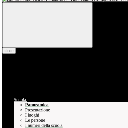
close
Scuola
Panoramica
Presentazione
I luoghi
Le persone
I numeri della scuola