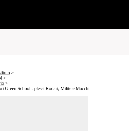
tituto
>
ol
>
vio
>
ori Green School - plessi Rodari, Milite e Macchi