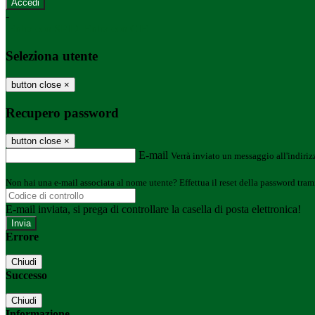
-
Entra con SPID
Entra con CIE
Seleziona utente
button close
×
Recupero password
button close
×
E-mail
Verrà inviato un messaggio all'indirizz
Non hai una e-mail associata al nome utente? Effettua il reset della password tram
E-mail inviata, si prega di controllare la casella di posta elettronica!
Errore
Chiudi
Successo
Chiudi
Informazione