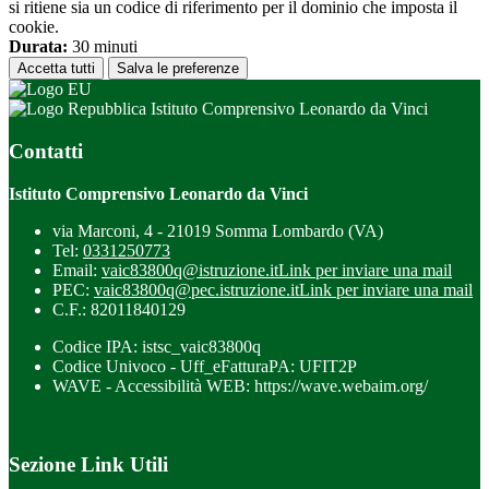
si ritiene sia un codice di riferimento per il dominio che imposta il
cookie.
Durata:
30 minuti
Accetta tutti
Salva le preferenze
Istituto Comprensivo Leonardo da Vinci
Contatti
Istituto Comprensivo Leonardo da Vinci
via Marconi, 4 - 21019 Somma Lombardo (VA)
Tel:
0331250773
Email:
vaic83800q@istruzione.it
Link per inviare una mail
PEC:
vaic83800q@pec.istruzione.it
Link per inviare una mail
C.F.: 82011840129
Codice IPA: istsc_vaic83800q
Codice Univoco - Uff_eFatturaPA: UFIT2P
WAVE - Accessibilità WEB: https://wave.webaim.org/
Sezione Link Utili