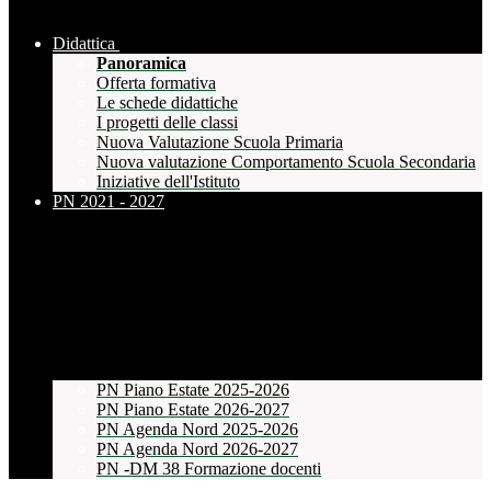
Didattica
Panoramica
Offerta formativa
Le schede didattiche
I progetti delle classi
Nuova Valutazione Scuola Primaria
Nuova valutazione Comportamento Scuola Secondaria
Iniziative dell'Istituto
PN 2021 - 2027
PN Piano Estate 2025-2026
PN Piano Estate 2026-2027
PN Agenda Nord 2025-2026
PN Agenda Nord 2026-2027
PN -DM 38 Formazione docenti