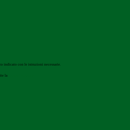
o indicato con le istruzioni necessarie.
ite la
Login Spaggiari