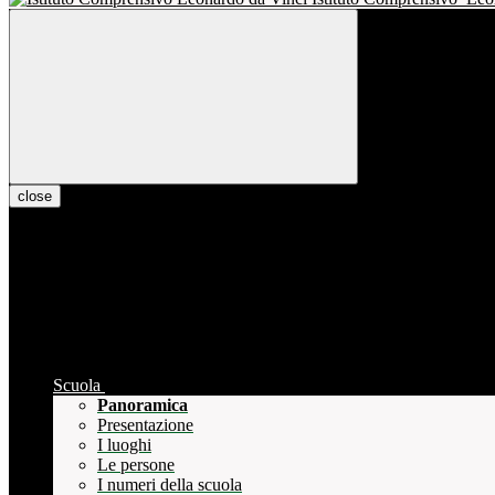
close
Scuola
Panoramica
Presentazione
I luoghi
Le persone
I numeri della scuola