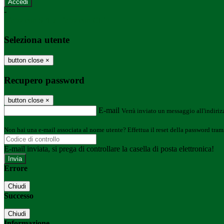
-
Entra con SPID
Entra con CIE
Seleziona utente
button close
×
Recupero password
button close
×
E-mail
Verrà inviato un messaggio all'indirizz
Non hai una e-mail associata al nome utente? Effettua il reset della password tram
E-mail inviata, si prega di controllare la casella di posta elettronica!
Errore
Chiudi
Successo
Chiudi
Informazione