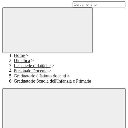
Campo di ricerca per le pagine del sito
Home
>
Didattica
>
Le schede didattiche
>
Personale Docente
>
Graduatorie d'Istituto docenti
>
Graduatorie Scuola dell'Infanzia e Primaria