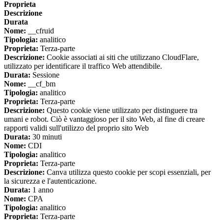
Proprieta
Descrizione
Durata
Nome:
__cfruid
Tipologia:
analitico
Proprieta:
Terza-parte
Descrizione:
Cookie associati ai siti che utilizzano CloudFlare,
utilizzato per identificare il traffico Web attendibile.
Durata:
Sessione
Nome:
__cf_bm
Tipologia:
analitico
Proprieta:
Terza-parte
Descrizione:
Questo cookie viene utilizzato per distinguere tra
umani e robot. Ciò è vantaggioso per il sito Web, al fine di creare
rapporti validi sull'utilizzo del proprio sito Web
Durata:
30 minuti
Nome:
CDI
Tipologia:
analitico
Proprieta:
Terza-parte
Descrizione:
Canva utilizza questo cookie per scopi essenziali, per
la sicurezza e l'autenticazione.
Durata:
1 anno
Nome:
CPA
Tipologia:
analitico
Proprieta:
Terza-parte