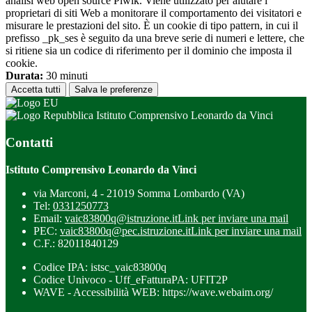
analisi web open source Piwik. Viene utilizzato per aiutare i
proprietari di siti Web a monitorare il comportamento dei visitatori e
misurare le prestazioni del sito. È un cookie di tipo pattern, in cui il
prefisso _pk_ses è seguito da una breve serie di numeri e lettere, che
si ritiene sia un codice di riferimento per il dominio che imposta il
cookie.
Durata:
30 minuti
Accetta tutti
Salva le preferenze
Istituto Comprensivo Leonardo da Vinci
Contatti
Istituto Comprensivo Leonardo da Vinci
via Marconi, 4 - 21019 Somma Lombardo (VA)
Tel:
0331250773
Email:
vaic83800q@istruzione.it
Link per inviare una mail
PEC:
vaic83800q@pec.istruzione.it
Link per inviare una mail
C.F.: 82011840129
Codice IPA: istsc_vaic83800q
Codice Univoco - Uff_eFatturaPA: UFIT2P
WAVE - Accessibilità WEB: https://wave.webaim.org/