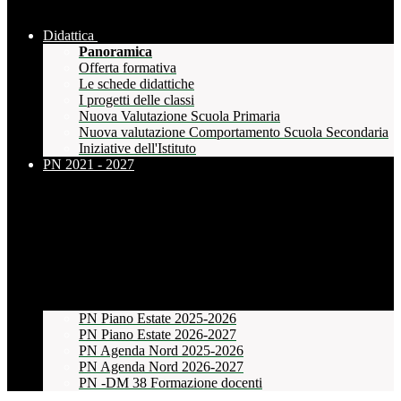
Didattica
Panoramica
Offerta formativa
Le schede didattiche
I progetti delle classi
Nuova Valutazione Scuola Primaria
Nuova valutazione Comportamento Scuola Secondaria
Iniziative dell'Istituto
PN 2021 - 2027
PN Piano Estate 2025-2026
PN Piano Estate 2026-2027
PN Agenda Nord 2025-2026
PN Agenda Nord 2026-2027
PN -DM 38 Formazione docenti