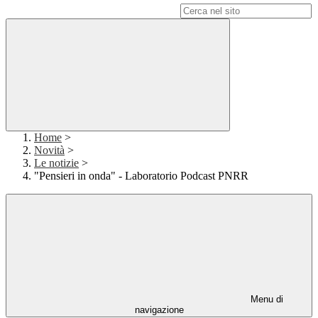
Campo di ricerca per le pagine del sito
Home
>
Novità
>
Le notizie
>
"Pensieri in onda" - Laboratorio Podcast PNRR
Menu di
navigazione