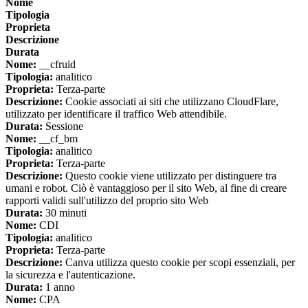
Nome
Tipologia
Proprieta
Descrizione
Durata
Nome:
__cfruid
Tipologia:
analitico
Proprieta:
Terza-parte
Descrizione:
Cookie associati ai siti che utilizzano CloudFlare,
utilizzato per identificare il traffico Web attendibile.
Durata:
Sessione
Nome:
__cf_bm
Tipologia:
analitico
Proprieta:
Terza-parte
Descrizione:
Questo cookie viene utilizzato per distinguere tra
umani e robot. Ciò è vantaggioso per il sito Web, al fine di creare
rapporti validi sull'utilizzo del proprio sito Web
Durata:
30 minuti
Nome:
CDI
Tipologia:
analitico
Proprieta:
Terza-parte
Descrizione:
Canva utilizza questo cookie per scopi essenziali, per
la sicurezza e l'autenticazione.
Durata:
1 anno
Nome:
CPA