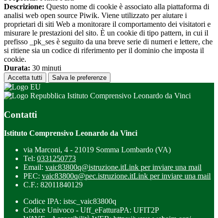
Descrizione:
Questo nome di cookie è associato alla piattaforma di
analisi web open source Piwik. Viene utilizzato per aiutare i
proprietari di siti Web a monitorare il comportamento dei visitatori e
misurare le prestazioni del sito. È un cookie di tipo pattern, in cui il
prefisso _pk_ses è seguito da una breve serie di numeri e lettere, che
si ritiene sia un codice di riferimento per il dominio che imposta il
cookie.
Durata:
30 minuti
Accetta tutti
Salva le preferenze
Istituto Comprensivo Leonardo da Vinci
Contatti
Istituto Comprensivo Leonardo da Vinci
via Marconi, 4 - 21019 Somma Lombardo (VA)
Tel:
0331250773
Email:
vaic83800q@istruzione.it
Link per inviare una mail
PEC:
vaic83800q@pec.istruzione.it
Link per inviare una mail
C.F.: 82011840129
Codice IPA: istsc_vaic83800q
Codice Univoco - Uff_eFatturaPA: UFIT2P