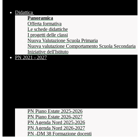
Didattica
Panoramica
Offerta formativa
Le schede didattiche
I progetti delle classi
Nuova Valutazione Scuola Primaria
Nuova valutazione Comportamento Scuola Secondaria
Iniziative dell'Istituto
PN 2021 - 2027
PN Piano Estate 2025-2026
PN Piano Estate 2026-2027
PN Agenda Nord 2025-2026
PN Agenda Nord 2026-2027
PN -DM 38 Formazione docenti