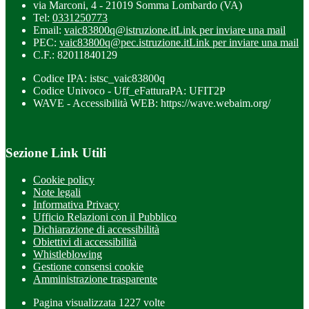
via Marconi, 4 - 21019 Somma Lombardo (VA)
Tel:
0331250773
Email:
vaic83800q@istruzione.it
Link per inviare una mail
PEC:
vaic83800q@pec.istruzione.it
Link per inviare una mail
C.F.: 82011840129
Codice IPA: istsc_vaic83800q
Codice Univoco - Uff_eFatturaPA: UFIT2P
WAVE - Accessibilità WEB: https://wave.webaim.org/
Sezione Link Utili
Cookie policy
Note legali
Informativa Privacy
Ufficio Relazioni con il Pubblico
Dichiarazione di accessibilità
Obiettivi di accessibilità
Whistleblowing
Gestione consensi cookie
Amministrazione trasparente
Pagina visualizzata
1227
volte