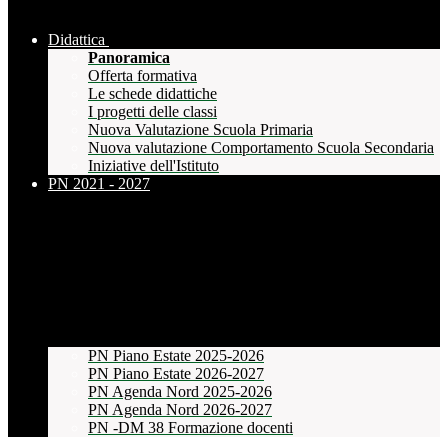
Didattica
Panoramica
Offerta formativa
Le schede didattiche
I progetti delle classi
Nuova Valutazione Scuola Primaria
Nuova valutazione Comportamento Scuola Secondaria
Iniziative dell'Istituto
PN 2021 - 2027
PN Piano Estate 2025-2026
PN Piano Estate 2026-2027
PN Agenda Nord 2025-2026
PN Agenda Nord 2026-2027
PN -DM 38 Formazione docenti