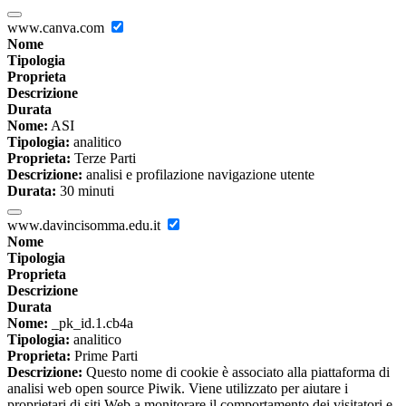
www.canva.com
Nome
Tipologia
Proprieta
Descrizione
Durata
Nome:
ASI
Tipologia:
analitico
Proprieta:
Terze Parti
Descrizione:
analisi e profilazione navigazione utente
Durata:
30 minuti
www.davincisomma.edu.it
Nome
Tipologia
Proprieta
Descrizione
Durata
Nome:
_pk_id.1.cb4a
Tipologia:
analitico
Proprieta:
Prime Parti
Descrizione:
Questo nome di cookie è associato alla piattaforma di
analisi web open source Piwik. Viene utilizzato per aiutare i
proprietari di siti Web a monitorare il comportamento dei visitatori e