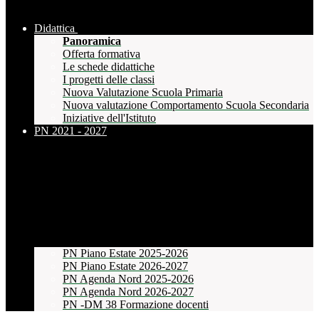
Didattica
Panoramica
Offerta formativa
Le schede didattiche
I progetti delle classi
Nuova Valutazione Scuola Primaria
Nuova valutazione Comportamento Scuola Secondaria
Iniziative dell'Istituto
PN 2021 - 2027
PN Piano Estate 2025-2026
PN Piano Estate 2026-2027
PN Agenda Nord 2025-2026
PN Agenda Nord 2026-2027
PN -DM 38 Formazione docenti