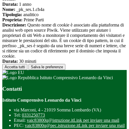
Durata:
1 anno
Nome:
_pk_ses.1.cb4a
Tipologia:
analitico
Proprieta:
Prime Parti
Descrizione:
Questo nome di cookie è associato alla piattaforma di
analisi web open source Piwik. Viene utilizzato per aiutare i
proprietari di siti Web a monitorare il comportamento dei visitatori e
misurare le prestazioni del sito. È un cookie di tipo pattern, in cui il
prefisso _pk_ses è seguito da una breve serie di numeri e lettere, che
si ritiene sia un codice di riferimento per il dominio che imposta il
cookie.
Durata:
30 minuti
Accetta tutti
Salva le preferenze
Istituto Comprensivo Leonardo da Vinci
Contatti
Istituto Comprensivo Leonardo da Vinci
via Marconi, 4 - 21019 Somma Lombardo (VA)
Tel:
0331250773
Email:
vaic83800q@istruzione.it
Link per inviare una mail
PEC:
vaic83800q@pec.istruzione.it
Link per inviare una mail