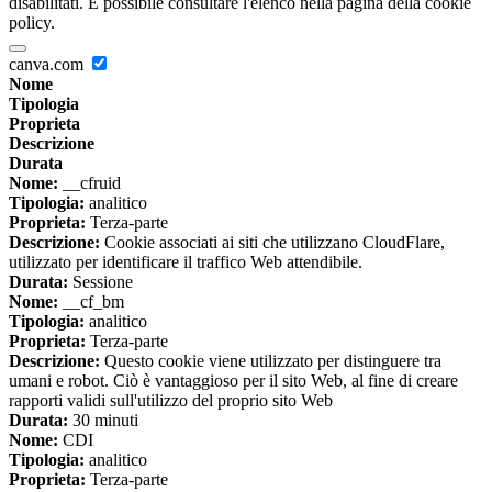
disabilitati. È possibile consultare l'elenco nella pagina della cookie
policy.
canva.com
Nome
Tipologia
Proprieta
Descrizione
Durata
Nome:
__cfruid
Tipologia:
analitico
Proprieta:
Terza-parte
Descrizione:
Cookie associati ai siti che utilizzano CloudFlare,
utilizzato per identificare il traffico Web attendibile.
Durata:
Sessione
Nome:
__cf_bm
Tipologia:
analitico
Proprieta:
Terza-parte
Descrizione:
Questo cookie viene utilizzato per distinguere tra
umani e robot. Ciò è vantaggioso per il sito Web, al fine di creare
rapporti validi sull'utilizzo del proprio sito Web
Durata:
30 minuti
Nome:
CDI
Tipologia:
analitico
Proprieta:
Terza-parte