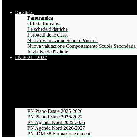
Didattica
Panoramica
Offerta formativa
Le schede didattiche
I progetti delle classi
Nuova Valutazione Scuola Primaria
Nuova valutazione Comportamento Scuola Secondaria
Iniziative dell'Istituto
PN 2021 - 2027
PN Piano Estate 2025-2026
PN Piano Estate 2026-2027
PN Agenda Nord 2025-2026
PN Agenda Nord 2026-2027
PN -DM 38 Formazione docenti