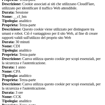
Descrizione:
Cookie associati ai siti che utilizzano CloudFlare,
utilizzato per identificare il traffico Web attendibile.
Durata:
Sessione
Nome:
__cf_bm
Tipologia:
analitico
Proprieta:
Terza-parte
Descrizione:
Questo cookie viene utilizzato per distinguere tra
umani e robot. Ciò è vantaggioso per il sito Web, al fine di creare
rapporti validi sull'utilizzo del proprio sito Web
Durata:
30 minuti
Nome:
CDI
Tipologia:
analitico
Proprieta:
Terza-parte
Descrizione:
Canva utilizza questo cookie per scopi essenziali, per
la sicurezza e l'autenticazione.
Durata:
1 anno
Nome:
CPA
Tipologia:
analitico
Proprieta:
Terza-parte
Descrizione:
Canva utilizza questo cookie per scopi essenziali, per
la sicurezza e l'autenticazione.
Durata:
3 ore
Nome:
CCK
Tipologia:
analitico