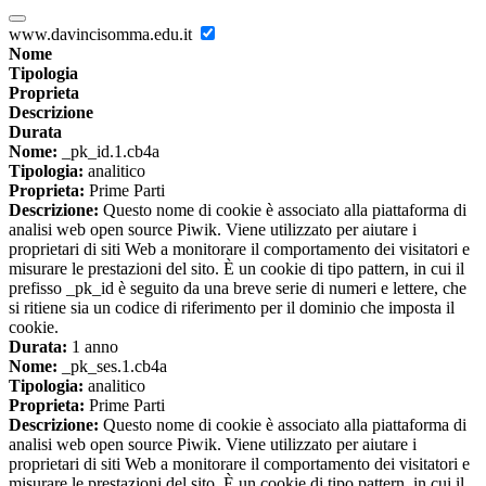
www.davincisomma.edu.it
Nome
Tipologia
Proprieta
Descrizione
Durata
Nome:
_pk_id.1.cb4a
Tipologia:
analitico
Proprieta:
Prime Parti
Descrizione:
Questo nome di cookie è associato alla piattaforma di
analisi web open source Piwik. Viene utilizzato per aiutare i
proprietari di siti Web a monitorare il comportamento dei visitatori e
misurare le prestazioni del sito. È un cookie di tipo pattern, in cui il
prefisso _pk_id è seguito da una breve serie di numeri e lettere, che
si ritiene sia un codice di riferimento per il dominio che imposta il
cookie.
Durata:
1 anno
Nome:
_pk_ses.1.cb4a
Tipologia:
analitico
Proprieta:
Prime Parti
Descrizione:
Questo nome di cookie è associato alla piattaforma di
analisi web open source Piwik. Viene utilizzato per aiutare i
proprietari di siti Web a monitorare il comportamento dei visitatori e
misurare le prestazioni del sito. È un cookie di tipo pattern, in cui il