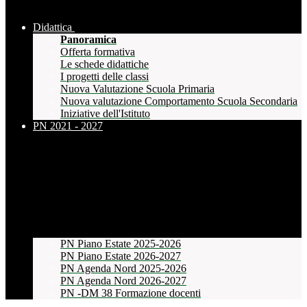
Didattica
Panoramica
Offerta formativa
Le schede didattiche
I progetti delle classi
Nuova Valutazione Scuola Primaria
Nuova valutazione Comportamento Scuola Secondaria
Iniziative dell'Istituto
PN 2021 - 2027
PN Piano Estate 2025-2026
PN Piano Estate 2026-2027
PN Agenda Nord 2025-2026
PN Agenda Nord 2026-2027
PN -DM 38 Formazione docenti