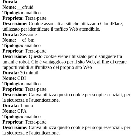
Durata
Nome:
__cfruid
Tipologia:
analitico
Proprieta:
Terza-parte
Descrizione:
Cookie associati ai siti che utilizzano CloudFlare,
utilizzato per identificare il traffico Web attendibile.
Durata:
Sessione
Nome:
__cf_bm
Tipologia:
analitico
Proprieta:
Terza-parte
Descrizione:
Questo cookie viene utilizzato per distinguere tra
umani e robot. Ciò è vantaggioso per il sito Web, al fine di creare
rapporti validi sull'utilizzo del proprio sito Web
Durata:
30 minuti
Nome:
CDI
Tipologia:
analitico
Proprieta:
Terza-parte
Descrizione:
Canva utilizza questo cookie per scopi essenziali, per
la sicurezza e l'autenticazione.
Durata:
1 anno
Nome:
CPA
Tipologia:
analitico
Proprieta:
Terza-parte
Descrizione:
Canva utilizza questo cookie per scopi essenziali, per
la sicurezza e l'autenticazione.