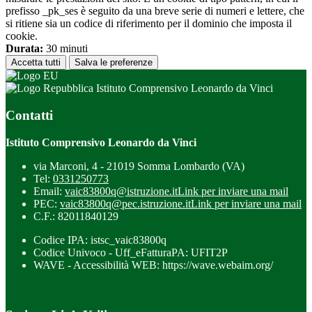
prefisso _pk_ses è seguito da una breve serie di numeri e lettere, che
si ritiene sia un codice di riferimento per il dominio che imposta il
cookie.
Durata:
30 minuti
Accetta tutti
Salva le preferenze
Istituto Comprensivo Leonardo da Vinci
Contatti
Istituto Comprensivo Leonardo da Vinci
via Marconi, 4 - 21019 Somma Lombardo (VA)
Tel:
0331250773
Email:
vaic83800q@istruzione.it
Link per inviare una mail
PEC:
vaic83800q@pec.istruzione.it
Link per inviare una mail
C.F.: 82011840129
Codice IPA: istsc_vaic83800q
Codice Univoco - Uff_eFatturaPA: UFIT2P
WAVE - Accessibilità WEB: https://wave.webaim.org/