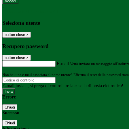
-
Entra con SPID
Entra con CIE
Seleziona utente
button close
×
Recupero password
button close
×
E-mail
Verrà inviato un messaggio all'indirizz
Non hai una e-mail associata al nome utente? Effettua il reset della password tram
E-mail inviata, si prega di controllare la casella di posta elettronica!
Errore
Chiudi
Successo
Chiudi
Informazione