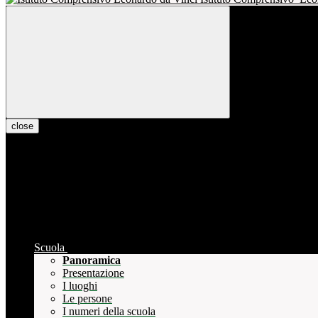
close
Scuola
Panoramica
Presentazione
I luoghi
Le persone
I numeri della scuola