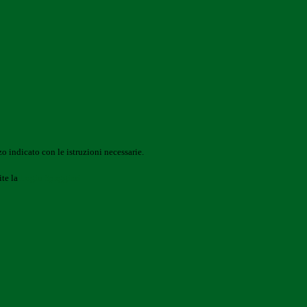
o indicato con le istruzioni necessarie.
ite la
Login Spaggiari