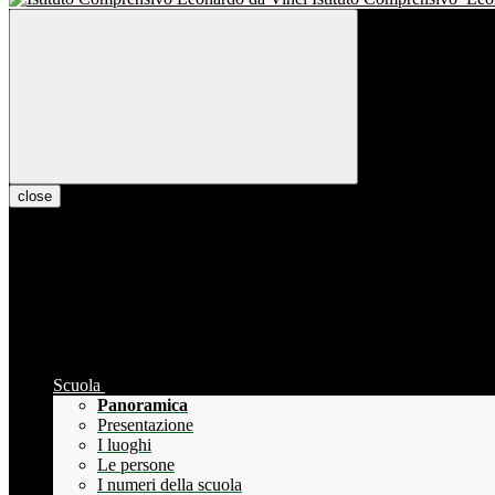
close
Scuola
Panoramica
Presentazione
I luoghi
Le persone
I numeri della scuola