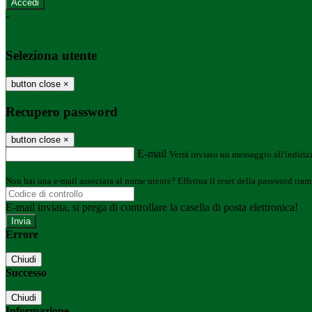
-
Entra con SPID
Entra con CIE
Seleziona utente
button close
×
Recupero password
button close
×
E-mail
Verrà inviato un messaggio all'indirizz
Non hai una e-mail associata al nome utente? Effettua il reset della password tram
E-mail inviata, si prega di controllare la casella di posta elettronica!
Errore
Chiudi
Successo
Chiudi
Informazione