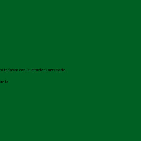
o indicato con le istruzioni necessarie.
ite la
Login Spaggiari