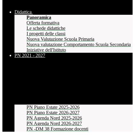
Didattica
Panoramica
Offerta formativa
Le schede didattiche
I progetti delle classi
Nuova Valutazione Scuola Primaria
Nuova valutazione Comportamento Scuola Secondaria
Iniziative dell'Istituto
PN 2021 - 2027
PN Piano Estate 2025-2026
PN Piano Estate 2026-2027
PN Agenda Nord 2025-2026
PN Agenda Nord 2026-2027
PN -DM 38 Formazione docenti