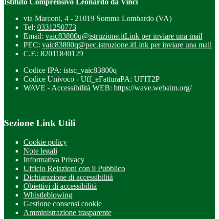
Istituto Comprensivo Leonardo da Vinci
via Marconi, 4 - 21019 Somma Lombardo (VA)
Tel:
0331250773
Email:
vaic83800q@istruzione.it
Link per inviare una mail
PEC:
vaic83800q@pec.istruzione.it
Link per inviare una mail
C.F.: 82011840129
Codice IPA: istsc_vaic83800q
Codice Univoco - Uff_eFatturaPA: UFIT2P
WAVE - Accessibilità WEB: https://wave.webaim.org/
Sezione Link Utili
Cookie policy
Note legali
Informativa Privacy
Ufficio Relazioni con il Pubblico
Dichiarazione di accessibilità
Obiettivi di accessibilità
Whistleblowing
Gestione consensi cookie
Amministrazione trasparente