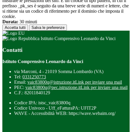
misurare le prestazioni del sito. È un cookie di tipo pattern, in cui il
prefisso _pk_ses è seguito da una breve serie di numeri e lettere, che
si ritiene sia un codice di riferimento per il dominio che imposta il
cookie.
Durata:
30 minuti
Accetta tutti
Salva le preferenze
Istituto Comprensivo Leonardo da Vinci
Contatti
Istituto Comprensivo Leonardo da Vinci
via Marconi, 4 - 21019 Somma Lombardo (VA)
Tel:
0331250773
Email:
vaic83800q@istruzione.it
Link per inviare una mail
PEC:
vaic83800q@pec.istruzione.it
Link per inviare una mail
C.F.: 82011840129
Codice IPA: istsc_vaic83800q
Codice Univoco - Uff_eFatturaPA: UFIT2P
WAVE - Accessibilità WEB: https://wave.webaim.org/