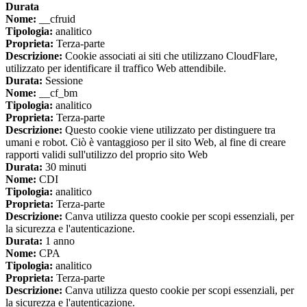
Durata
Nome:
__cfruid
Tipologia:
analitico
Proprieta:
Terza-parte
Descrizione:
Cookie associati ai siti che utilizzano CloudFlare,
utilizzato per identificare il traffico Web attendibile.
Durata:
Sessione
Nome:
__cf_bm
Tipologia:
analitico
Proprieta:
Terza-parte
Descrizione:
Questo cookie viene utilizzato per distinguere tra
umani e robot. Ciò è vantaggioso per il sito Web, al fine di creare
rapporti validi sull'utilizzo del proprio sito Web
Durata:
30 minuti
Nome:
CDI
Tipologia:
analitico
Proprieta:
Terza-parte
Descrizione:
Canva utilizza questo cookie per scopi essenziali, per
la sicurezza e l'autenticazione.
Durata:
1 anno
Nome:
CPA
Tipologia:
analitico
Proprieta:
Terza-parte
Descrizione:
Canva utilizza questo cookie per scopi essenziali, per
la sicurezza e l'autenticazione.