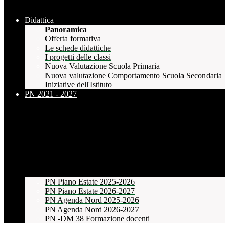
Didattica
Panoramica
Offerta formativa
Le schede didattiche
I progetti delle classi
Nuova Valutazione Scuola Primaria
Nuova valutazione Comportamento Scuola Secondaria
Iniziative dell'Istituto
PN 2021 - 2027
PN Piano Estate 2025-2026
PN Piano Estate 2026-2027
PN Agenda Nord 2025-2026
PN Agenda Nord 2026-2027
PN -DM 38 Formazione docenti