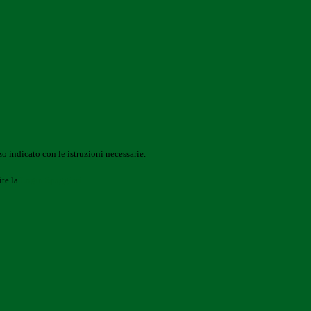
o indicato con le istruzioni necessarie.
ite la
Login Spaggiari