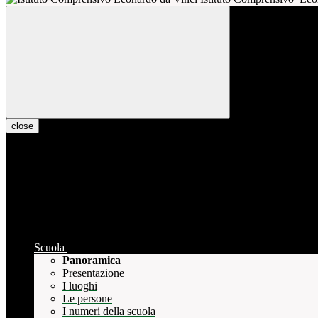
close
Scuola
Panoramica
Presentazione
I luoghi
Le persone
I numeri della scuola