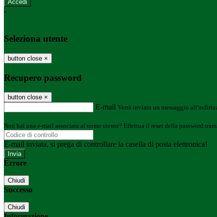
-
Entra con SPID
Entra con CIE
Seleziona utente
button close
×
Recupero password
button close
×
E-mail
Verrà inviato un messaggio all'indirizz
Non hai una e-mail associata al nome utente? Effettua il reset della password tram
E-mail inviata, si prega di controllare la casella di posta elettronica!
Errore
Chiudi
Successo
Chiudi
Informazione