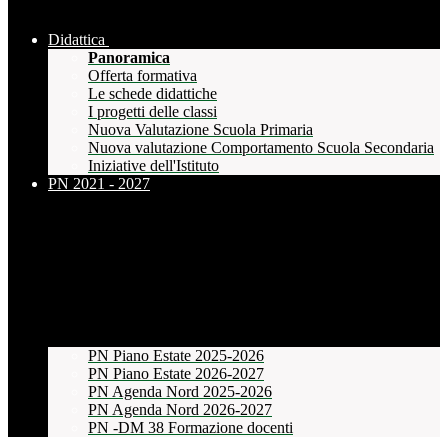
Didattica
Panoramica
Offerta formativa
Le schede didattiche
I progetti delle classi
Nuova Valutazione Scuola Primaria
Nuova valutazione Comportamento Scuola Secondaria
Iniziative dell'Istituto
PN 2021 - 2027
PN Piano Estate 2025-2026
PN Piano Estate 2026-2027
PN Agenda Nord 2025-2026
PN Agenda Nord 2026-2027
PN -DM 38 Formazione docenti