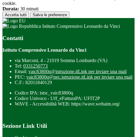
cookie.
Durata:
30 minuti
Accetta tutti
Salva le preferenze
Istituto Comprensivo Leonardo da Vinci
Contatti
Istituto Comprensivo Leonardo da Vinci
via Marconi, 4 - 21019 Somma Lombardo (VA)
Tel:
0331250773
Email:
vaic83800q@istruzione.it
Link per inviare una mail
PEC:
vaic83800q@pec.istruzione.it
Link per inviare una mail
C.F.: 82011840129
Codice IPA: istsc_vaic83800q
Codice Univoco - Uff_eFatturaPA: UFIT2P
WAVE - Accessibilità WEB: https://wave.webaim.org/
Sezione Link Utili